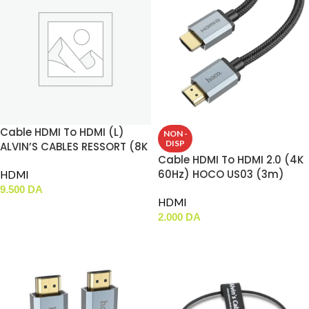
Cable HDMI To HDMI (L)
NON -
DISP
ALVIN’S CABLES RESSORT (8K
Cable HDMI To HDMI 2.0 (4K
2.1)
60Hz) HOCO US03 (3m)
HDMI
9.500
DA
HDMI
AJOUTER AU PANIER
2.000
DA
LIRE LA SUITE