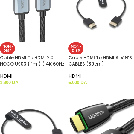
NON -
NON -
DISP
DISP
Cable HDMI To HDMI 2.0
Cable HDMI To HDMI ALVIN’S
HOCO US03 ( 1m ) ( 4K 60Hz
CABLES (30cm)
)
HDMI
HDMI
1.800
DA
5.000
DA
LIRE LA SUITE
LIRE LA SUITE