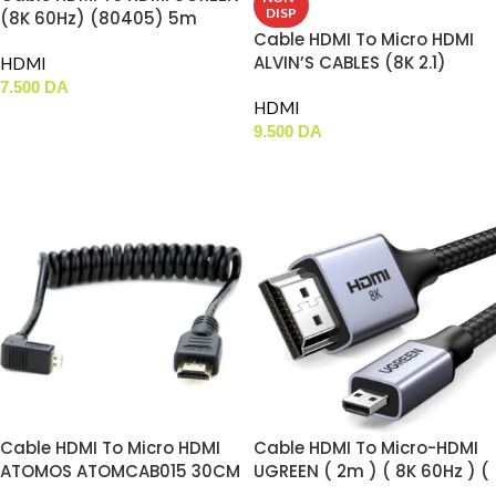
DISP
(8K 60Hz) (80405) 5m
Cable HDMI To Micro HDMI
ALVIN’S CABLES (8K 2.1)
HDMI
7.500
DA
HDMI
AJOUTER AU PANIER
9.500
DA
LIRE LA SUITE
Cable HDMI To Micro HDMI
Cable HDMI To Micro-HDMI
ATOMOS ATOMCAB015 30CM
UGREEN ( 2m ) ( 8K 60Hz ) (
15517 )