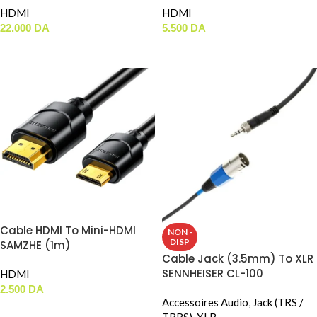
HDMI
HDMI
22.000
DA
5.500
DA
AJOUTER AU PANIER
AJOUTER AU PANIER
Cable HDMI To Mini-HDMI
NON -
DISP
SAMZHE (1m)
Cable Jack (3.5mm) To XLR
SENNHEISER CL-100
HDMI
2.500
DA
Accessoires Audio
,
Jack (TRS /
AJOUTER AU PANIER