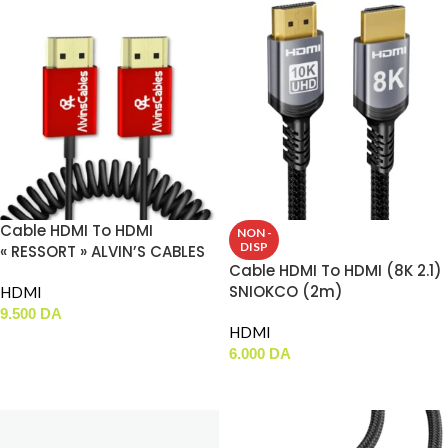
Cable HDMI To HDMI
NON -
DISP
« RESSORT » ALVIN’S CABLES
Cable HDMI To HDMI (8K 2.1)
(8K 2.1)
SNIOKCO (2m)
HDMI
9.500
DA
HDMI
AJOUTER AU PANIER
6.000
DA
LIRE LA SUITE