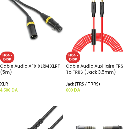
NON -
NON -
DISP
DISP
Cable Audio AFX XLRM XLRF
Cable Audio Auxiliaire TRS
(5m)
To TRRS (Jack 3.5mm)
HOCO UPA12
XLR
Jack (TRS / TRRS)
4.500
DA
600
DA
LIRE LA SUITE
LIRE LA SUITE