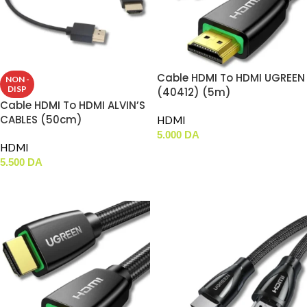
Cable HDMI To HDMI UGREEN
NON -
DISP
(40412) (5m)
Cable HDMI To HDMI ALVIN’S
CABLES (50cm)
HDMI
5.000
DA
HDMI
AJOUTER AU PANIER
5.500
DA
LIRE LA SUITE