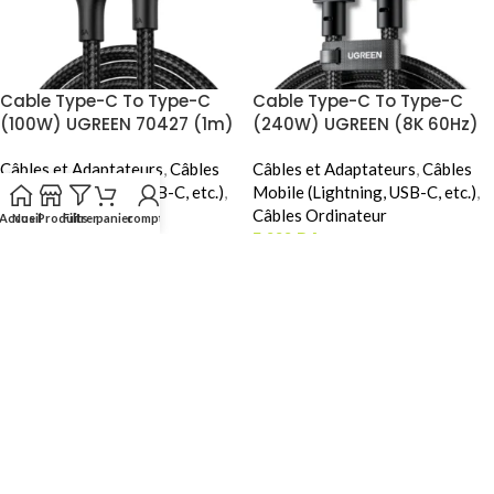
Cable Type-C To Type-C
Cable Type-C To Type-C
(100W) UGREEN 70427 (1m)
(240W) UGREEN (8K 60Hz)
75176 (0.12m)
Câbles et Adaptateurs
,
Câbles
Câbles et Adaptateurs
,
Câbles
Mobile (Lightning, USB-C, etc.)
,
Mobile (Lightning, USB-C, etc.)
,
Câbles Ordinateur
Câbles Ordinateur
Accueil
Nos Produits
Filtrer
panier
compte
Menu
4.000
DA
5.000
DA
AJOUTER AU PANIER
AJOUTER AU PANIER