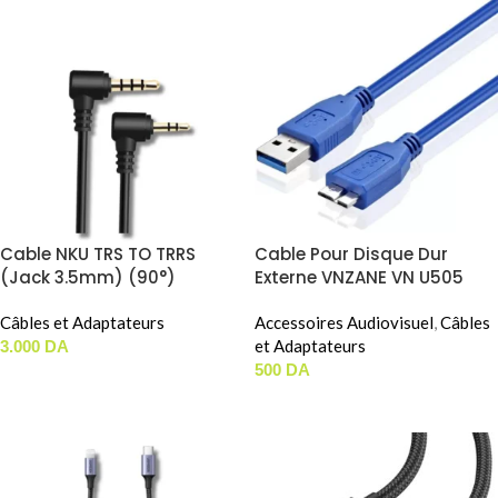
Cable NKU TRS TO TRRS
Cable Pour Disque Dur
(Jack 3.5mm) (90°)
Externe VNZANE VN U505
(50cm)
USB 3.0
Câbles et Adaptateurs
Accessoires Audiovisuel
,
Câbles
et Adaptateurs
3.000
DA
500
DA
AJOUTER AU PANIER
AJOUTER AU PANIER