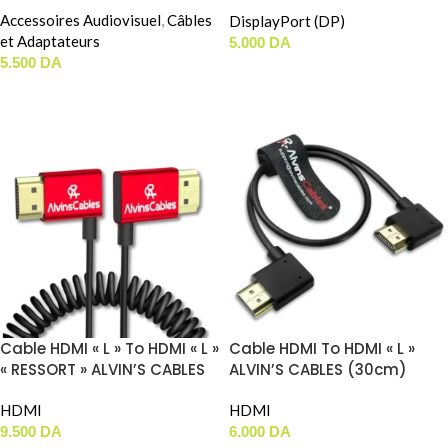
USB To Jack (2.5mm)
(10212) (4K 60Hz) (3m)
Accessoires Audiovisuel
,
Câbles
DisplayPort (DP)
et Adaptateurs
5.000
DA
5.500
DA
AJOUTER AU PANIER
AJOUTER AU PANIER
Cable HDMI « L » To HDMI « L »
Cable HDMI To HDMI « L »
« RESSORT » ALVIN’S CABLES
ALVIN’S CABLES (30cm)
(8K 2.1)
HDMI
HDMI
9.500
DA
6.000
DA