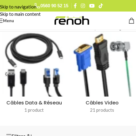
0659 25 33 13
Skip to navigation
0793 78 74 27
Skip to main content
0560 90 52 15
Menu
Accueil
/
Accessoires Audiovisuel
/
Câbles et Adaptateurs
/
Page 2
Câbles Data & Réseau
Câbles Video
1 product
21 products
Filtrer