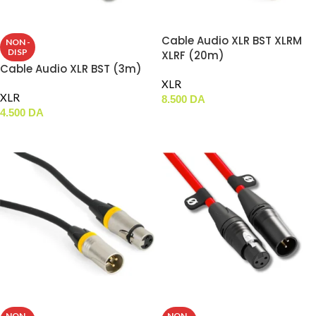
Cable Audio XLR BST XLRM
NON -
DISP
XLRF (20m)
Cable Audio XLR BST (3m)
XLR
XLR
8.500
DA
4.500
DA
AJOUTER AU PANIER
LIRE LA SUITE
NON -
NON -