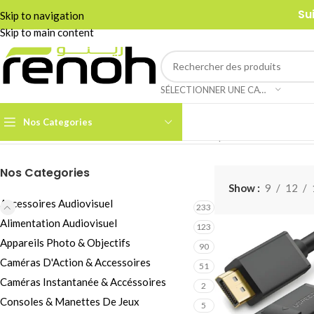
Su
Skip to navigation
Skip to main content
SÉLECTIONNER UNE CATÉGORIE
Nos Categories
Accueil
/
Accessoires Audiovisuel
/
Câbles et Adaptateurs
/
Câbles Vid
Nos Categories
Accessoires Caméra PTZ
Show
9
12
Boom Arms & Supports À
Accessoires Audiovisuel
233
Table
Alimentation Audiovisuel
123
Câbles et Adaptateurs
Adaptateurs &
Appareils Photo & Objectifs
90
Convertisseurs
Cages & Grips Smartphone
Caméras D'Action & Accessoires
51
Câbles Audio
Cartes de Capture Audio /
Caméras Instantanée & Accéssoires
2
Vidéo
Consoles & Manettes De Jeux
Câbles Data & Réseau
5