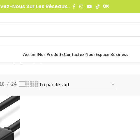
ivez-Nous Sur Les Réseaux..
Accueil
Nos Produits
Contactez Nous
Espace Business
eo
/
DisplayPort (DP)
Voici le seul résultat
18
24