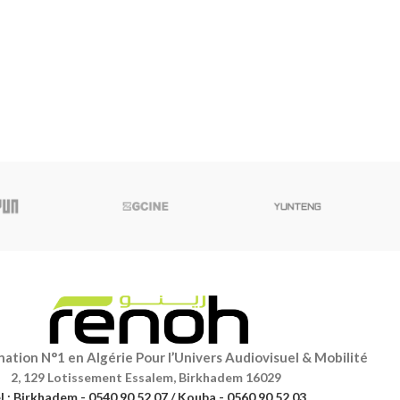
ation N°1 en Algérie Pour l’Univers Audiovisuel & Mobilité
2, 129 Lotissement Essalem, Birkhadem 16029
l : Birkhadem - 0540 90 52 07 / Kouba - 0560 90 52 03