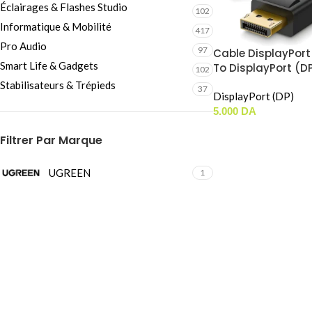
Éclairages & Flashes Studio
Câbles Video
102
Informatique & Mobilité
417
Pro Audio
97
Cable DisplayPort 
Smart Life & Gadgets
To DisplayPort (D
102
UGREEN (10212) (4
Stabilisateurs & Trépieds
37
(3m)
DisplayPort (DP)
5.000
DA
Filtrer Par Marque
UGREEN
1