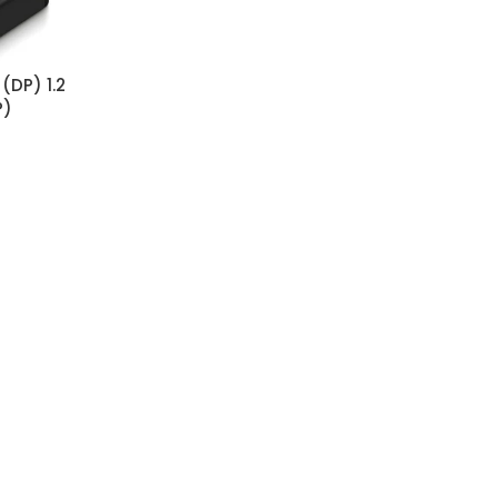
(DP) 1.2
P)
K 60Hz)