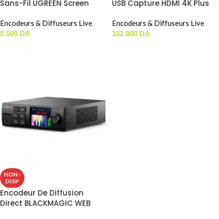
Sans-Fil UGREEN Screen
USB Capture HDMI 4K Plus
Mirroring Device Dual-Band
(2.4GHz/5GHz)
Encodeurs & Diffuseurs Live
Encodeurs & Diffuseurs Live
(1080p/60Hz) CM658
8.500
DA
152.000
DA
(15674)
AJOUTER AU PANIER
AJOUTER AU PANIER
NON -
DISP
Encodeur De Diffusion
Direct BLACKMAGIC WEB
PRESENTER 4K