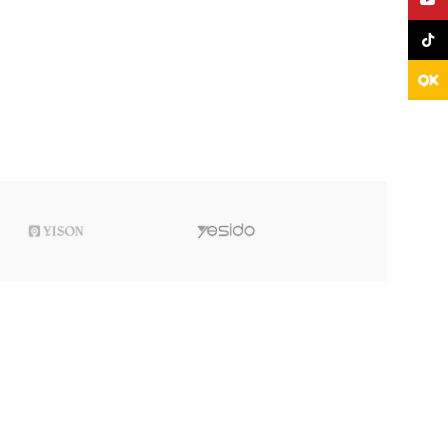
TikTo