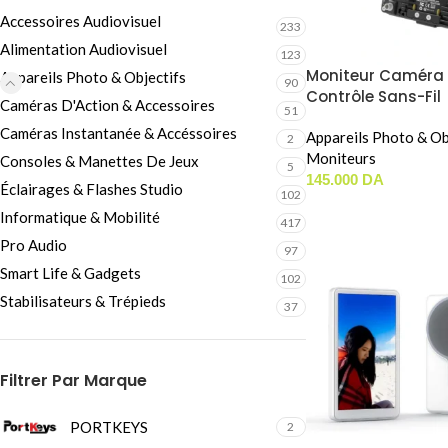
Câbles Video
Accessoires Audiovisuel
233
Alimentation Audiovisuel
123
Moniteur Caméra
Appareils Photo & Objectifs
90
Contrôle Sans-Fil
Caméras D'Action & Accessoires
51
PORTKEYS BM5III W
Caméras Instantanée & Accéssoires
2200NIT
Appareils Photo & Ob
2
Moniteurs
Consoles & Manettes De Jeux
5
145.000
DA
Éclairages & Flashes Studio
102
Informatique & Mobilité
417
Pro Audio
97
Smart Life & Gadgets
102
Stabilisateurs & Trépieds
37
Filtrer Par Marque
PORTKEYS
2