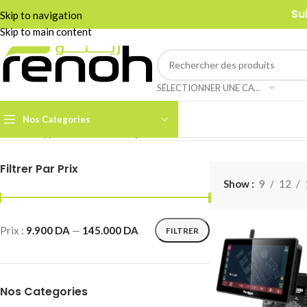
Su
Skip to navigation
Skip to main content
SÉLECTIONNER UNE CATÉGORIE
Nos Categories
Accueil
/
Appareils Photo & Objectifs
/
Moniteurs
6 résultats affichés
Filtrer Par Prix
Accessoires Caméra PTZ
Show
9
12
Boom Arms & Supports À
Table
Câbles et Adaptateurs
Prix :
9.900 DA
—
145.000 DA
FILTRER
Adaptateurs &
Convertisseurs
Cages & Grips Smartphone
Câbles Audio
Cartes de Capture Audio /
Vidéo
Nos Categories
Câbles Data & Réseau