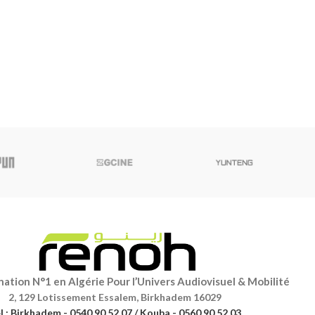
ation N°1 en Algérie Pour l’Univers Audiovisuel & Mobilité
2, 129 Lotissement Essalem, Birkhadem 16029
l : Birkhadem - 0540 90 52 07 / Kouba - 0560 90 52 03