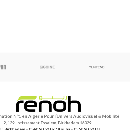
ation N°1 en Algérie Pour l’Univers Audiovisuel & Mobilité
2, 129 Lotissement Essalem, Birkhadem 16029
l : Birkhadem - 0540 90 52 07 / Kouba - 0560 90 52 03