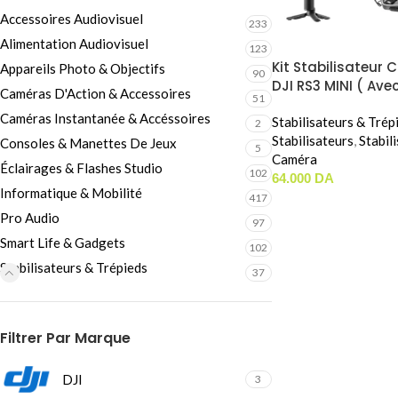
Câbles Video
Accessoires Audiovisuel
233
Alimentation Audiovisuel
123
Kit Stabilisateur
Appareils Photo & Objectifs
90
DJI RS3 MINI ( Ave
Caméras D'Action & Accessoires
51
Pochette Moule Sp
Caméras Instantanée & Accéssoires
Stabilisateurs & Trép
2
Stabilisateurs
,
Stabil
Consoles & Manettes De Jeux
5
Caméra
Éclairages & Flashes Studio
102
64.000
DA
Informatique & Mobilité
417
Pro Audio
97
Smart Life & Gadgets
102
Stabilisateurs & Trépieds
37
Filtrer Par Marque
DJI
3