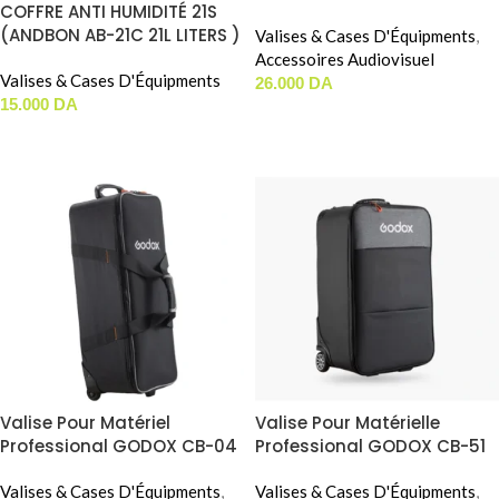
COFFRE ANTI HUMIDITÉ 21S
( 51x31x46cm )
(ANDBON AB-21C 21L LITERS )
Valises & Cases D'Équipments
,
Accessoires Audiovisuel
Valises & Cases D'Équipments
26.000
DA
15.000
DA
AJOUTER AU PANIER
LIRE LA SUITE
Valise Pour Matériel
Valise Pour Matérielle
Professional GODOX CB-04
Professional GODOX CB-51
( 78x24x24cm )
(38x27x64cm)
Valises & Cases D'Équipments
,
Valises & Cases D'Équipments
,