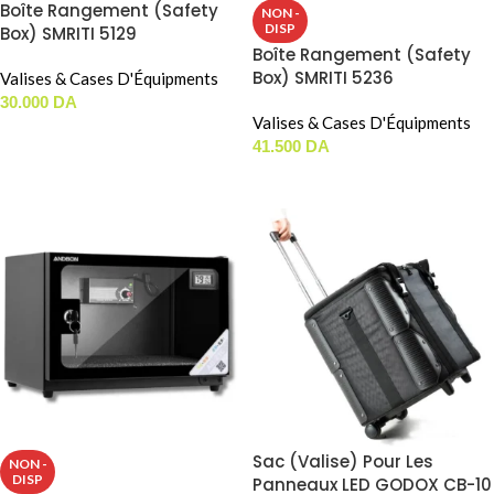
Boîte Rangement (Safety
NON -
DISP
Box) SMRITI 5129
Boîte Rangement (Safety
(51x29x18.5mm)
Box) SMRITI 5236
Valises & Cases D'Équipments
(52x36x25.5mm)
30.000
DA
Valises & Cases D'Équipments
AJOUTER AU PANIER
41.500
DA
LIRE LA SUITE
Sac (Valise) Pour Les
NON -
DISP
Panneaux LED GODOX CB-10