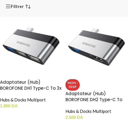
Filtrer
Adaptateur (Hub)
NON -
DISP
BOROFONE DH1 Type-C To 3x
Adaptateur (Hub)
USB
BOROFONE DH2 Type-C To
Hubs & Docks Multiport
HDMI / USB 3.0
1.800
DA
Hubs & Docks Multiport
AJOUTER AU PANIER
2.500
DA
LIRE LA SUITE