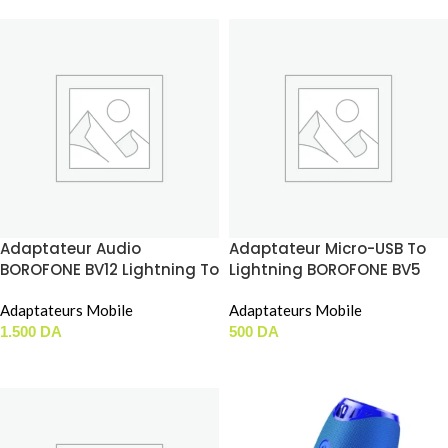
Adaptateur Audio
Adaptateur Micro-USB To
BOROFONE BV12 Lightning To
Lightning BOROFONE BV5
Jack (3.5mm) / Lightning
Femelle
Adaptateurs Mobile
Adaptateurs Mobile
1.500
DA
500
DA
AJOUTER AU PANIER
AJOUTER AU PANIER