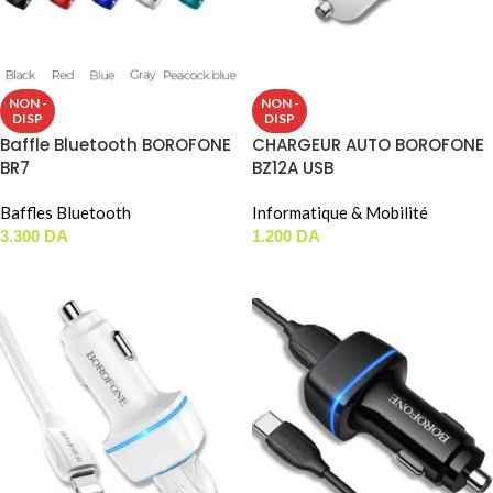
NON -
NON -
DISP
DISP
Baffle Bluetooth BOROFONE
CHARGEUR AUTO BOROFONE
BR7
BZ12A USB
Baffles Bluetooth
Informatique & Mobilité
3.300
DA
1.200
DA
LIRE LA SUITE
LIRE LA SUITE