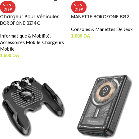
NON -
NON -
DISP
DISP
Chargeur Pour Véhicules
MANETTE BOROFONE BG2
BOROFONE BZ14C
Consoles & Manettes De Jeux
Informatique & Mobilité
,
1.000
DA
Accessoires Mobile
,
Chargeurs
LIRE LA SUITE
Mobile
1.500
DA
LIRE LA SUITE