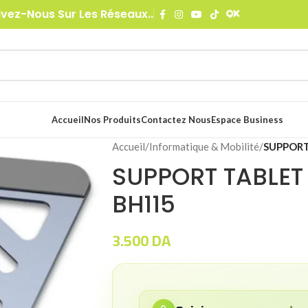
ivez-Nous Sur Les Réseaux..
Accueil
Nos Produits
Contactez Nous
Espace Business
Accueil
/
Informatique & Mobilité
/
SUPPORT
SUPPORT TABLE
BH115
3.500
DA