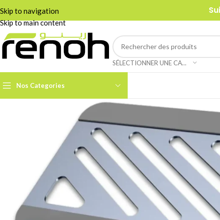
Su
Skip to navigation
Skip to main content
SÉLECTIONNER UNE CATÉGORIE
Nos Categories
Accessoires Caméra PTZ
Boom Arms & Supports À
Table
Câbles et Adaptateurs
Adaptateurs &
Convertisseurs
Cages & Grips Smartphone
Câbles Audio
Cartes de Capture Audio /
Vidéo
Câbles Data & Réseau