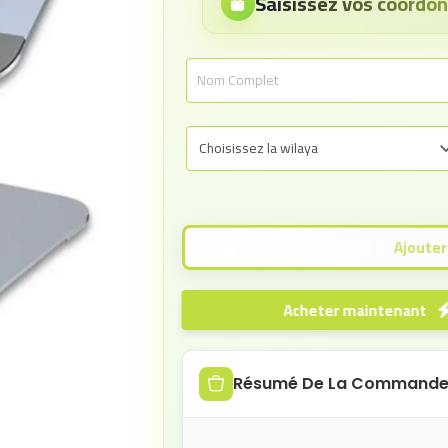
Saisissez vos coord
Acheter maintenant
Résumé De La Command