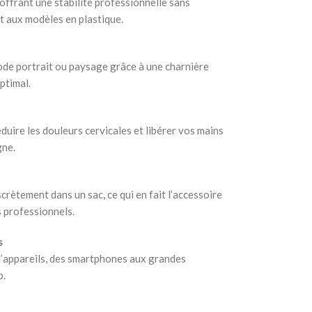
 offrant une stabilité professionnelle sans
t aux modèles en plastique.
mode portrait ou paysage grâce à une charnière
ptimal.
éduire les douleurs cervicales et libérer vos mains
gne.
crètement dans un sac, ce qui en fait l’accessoire
s professionnels.
s
’appareils, des smartphones aux grandes
b.