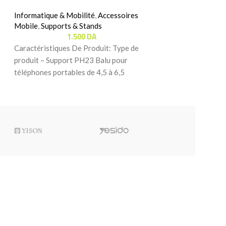
Informatique & Mobilité
,
Accessoires
Informatique & Mo
Mobile
,
Supports & Stands
Mobile
,
Supports 
1.500
DA
8.
Caractéristiques De Produit: Type de
Caractéristiques D
produit – Support PH23 Balu pour
renforcée – Le su
téléphones portables de 4,5 à 6,5
reste parfaitement
pouces, idéal pour
secousses lorsque 