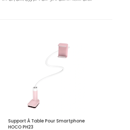
Support À Table Pour Smartphone
Support Magnét
HOCO PH23
DS-01