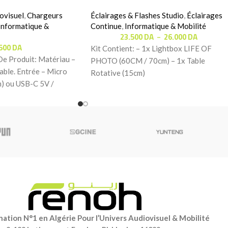
Rotative Gratuit
ovisuel
,
Chargeurs
Éclairages & Flashes Studio
,
Éclairages
Informatique &
Continue
,
Informatique & Mobilité
23.500
DA
26.000
DA
–
.500
DA
Kit Contient: – 1x Lightbox LIFE OF
De Produit: Matériau –
PHOTO (60CM / 70cm) – 1x Table
able. Entrée – Micro
Rotative (15cm)
n) ou USB-C 5V /
ation N°1 en Algérie Pour l’Univers Audiovisuel & Mobilité