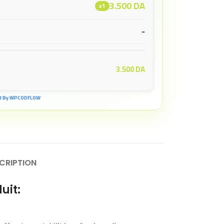
3.500
DA
x1
-
3.500
DA
d By WPCODFLOW
CRIPTION
uit: