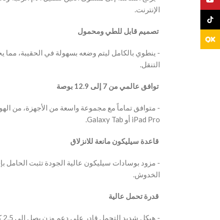
الإنترنت.
TikTo
‫ تصميم قابل للطي ومحمول
‫- ينطوي بالكامل ليتم وضعه بسهولة في الحقيبة، مما يجع
التنقل.
‫ توافق عالمي من 7 إلى 12.9 بوصة
‫- متوافق تماماً مع مجموعة واسعة من الأجهزة، من الهوا
iPad Pro أو Galaxy Tab.
‫ قاعدة سيليكون مانعة للانزلاق
‫- مزود بوسادات سيليكون عالية الجودة تثبت الحامل 
الخدوش.
‫ قدرة تحمل عالية
‫- هيكل شديد التحمل قادر على دعم وزن يصل إلى 2.5 كجم مع الحفاظ على ثبات مثالي وتوازن تام.