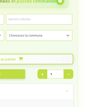
onnées et passez commande
Ajouter au panier
+
−
e