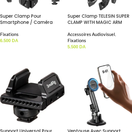
Super Clamp Pour
Super Clamp TELESIN SUPER
Smartphone / Caméra
CLAMP WITH MAGIC ARM
JMARY MS-90 ( Avec
(SC-001)
Support Smartphone Inclu )
Fixations
Accessoires Audiovisuel
,
Fixations
6.500
DA
5.500
DA
AJOUTER AU PANIER
AJOUTER AU PANIER
Support Universal Pour
Ventouse Avec Support