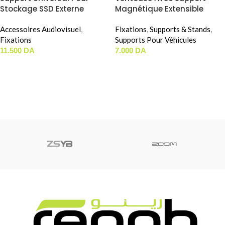
Stockage SSD Externe
Magnétique Extensible
SMALLRIG BSH2343
ULANZI SUCTION CUP MOUNT
Accessoires Audiovisuel
,
MAGIC ARM (ZJ06)
Fixations
,
Supports & Stands
,
Fixations
Supports Pour Véhicules
11.500
DA
7.000
DA
AJOUTER AU PANIER
AJOUTER AU PANIER