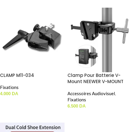
CLAMP M11-034
Clamp Pour Batterie V-
Mount NEEWER V-MOUNT
Fixations
BATTERY PLATE WITH SUPER
CRAB CLAMP (PS006)
Accessoires Audiovisuel
,
4.000
DA
Fixations
AJOUTER AU PANIER
6.500
DA
AJOUTER AU PANIER