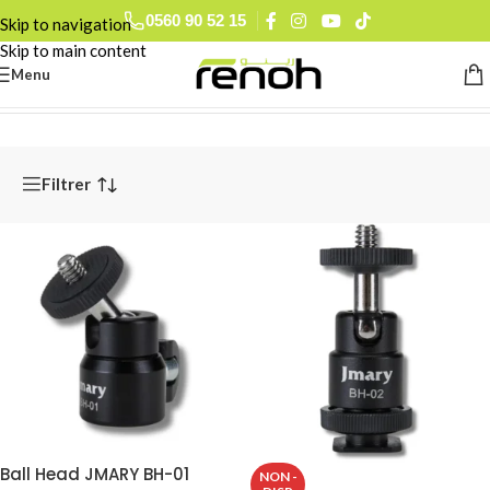
0560 90 52 15
Skip to navigation
Skip to main content
Menu
Accueil
/
Accessoires Audiovisuel
/
Fixations
Filtrer
Ball Head JMARY BH-01
NON -