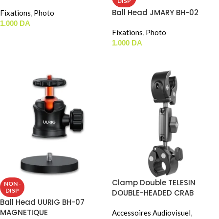
DISP
Ball Head JMARY BH-02
Fixations
,
Photo
1.000
DA
Fixations
,
Photo
AJOUTER AU PANIER
1.000
DA
LIRE LA SUITE
Clamp Double TELESIN
NON -
DISP
DOUBLE-HEADED CRAB
Ball Head UURIG BH-07
CLAMP (GP-HBM-001-D)
MAGNETIQUE
Accessoires Audiovisuel
,