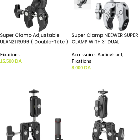
Super Clamp Adjustable
Super Clamp NEEWER SUPER
ULANZI R096 ( Double-Tête )
CLAMP WITH 3″ DUAL
BALLHEAD MAGIC ARM
Fixations
(UA008)
Accessoires Audiovisuel
,
Fixations
15.500
DA
8.000
DA
AJOUTER AU PANIER
AJOUTER AU PANIER