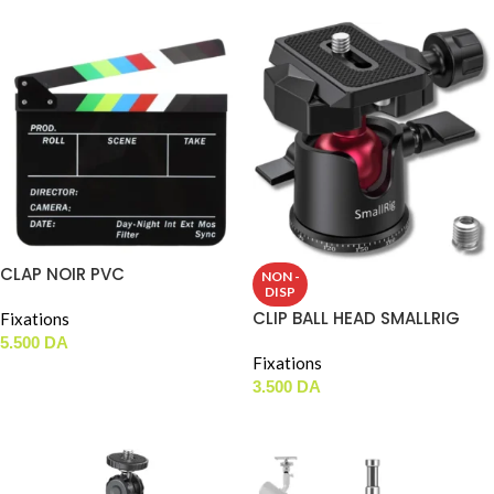
CLAP NOIR PVC
NON -
DISP
CLIP BALL HEAD SMALLRIG
Fixations
5.500
DA
Fixations
AJOUTER AU PANIER
3.500
DA
LIRE LA SUITE