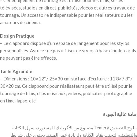
– Cet équipement de tournage est utilisé pour les films, séries
télévisées, studios en direct, publicités, vidéos et autres travaux de
tournage. Un accessoire indispensable pour les réalisateurs ou les
amateurs de cinéma.
Design Pratique
– Le clapboard dispose d’un espace de rangement pour les stylos
personnalisés. Astuce : ne pas utiliser de stylos à base d’huile, car ils
ne peuvent pas être effacés.
Taille Agrandie
– Dimensions : 10×12″ / 25×30 cm, surface d’écriture : 11,8×7,8″ /
30×20 cm. Ce clapboard pour réalisateurs peut être utilisé pour le
tournage de films, clips musicaux, vidéos, publicités, photographie
en time-lapse, etc.
‫ مادة عالية الجودة
‫- لوح التصفيق Temery مصنوع من الأكريليك المستورد، سهل الكتابة
والتنظيف، لتجنب بقايا الكتابة ولزيادة عمر المنتج. يحتوي على شريط