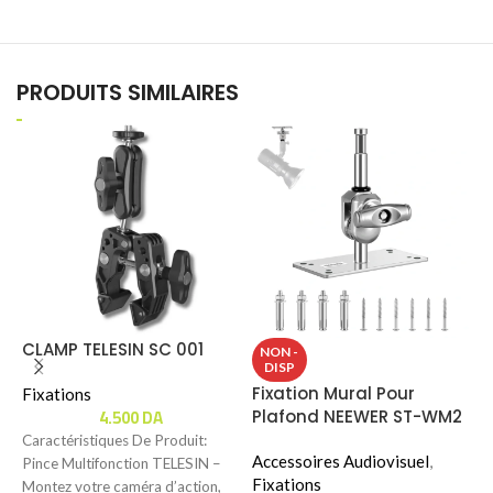
PRODUITS SIMILAIRES
CLAMP TELESIN SC 001
S
NON -
DISP
U
Fixation Mural Pour
Fixations
T
4.500
DA
Plafond NEEWER ST-WM2
F
(6.5 Pouces)
Caractéristiques De Produit:
Accessoires Audiovisuel
,
Pince Multifonction TELESIN –
C
Fixations
Montez votre caméra d’action,
D