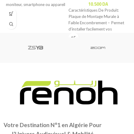
10.500
DA
moniteur, smartphone ou appareil
*
Caractéristiques De Produit:
photo sur presque toutes les
p
Plaque de Montage Murale à
Faible Encombrement – Permet
d’installer facilement vos
équipements à une distance de
Votre Destination N°1 en Algérie Pour
l’Univers Audiovisuel & Mobilité