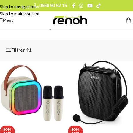
0560 90 52 15
Skip to navigation
Skip to main content
Menu
Accueil
/
Smart Life & Gadgets
/
Audio Connecté
/
Baffles Bluetooth
Filtrer
NON -
NON -