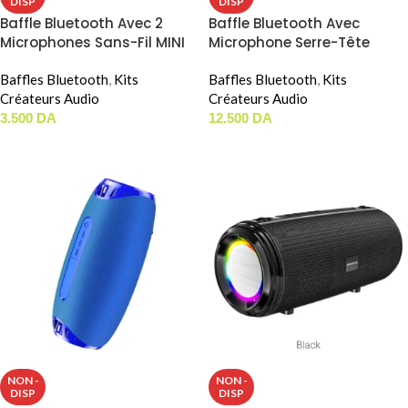
DISP
DISP
Baffle Bluetooth Avec 2
Baffle Bluetooth Avec
Microphones Sans-Fil MINI
Microphone Serre-Tête
K12
Sans-Fil SHIDU S615
Baffles Bluetooth
,
Kits
Baffles Bluetooth
,
Kits
Créateurs Audio
Créateurs Audio
3.500
DA
12.500
DA
LIRE LA SUITE
LIRE LA SUITE
NON -
NON -
DISP
DISP