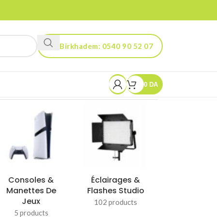
Birkhadem: 0540 90 52 07
Kouba: 0560 90 52 03
0
DA
Smart Life &
Stabilisateurs
Gadgets
& Trépieds
102 products
37 products