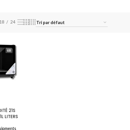
18
24
ITÉ 21S
L LITERS
uipments