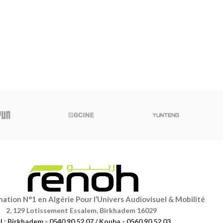
ation N°1 en Algérie Pour l’Univers Audiovisuel & Mobilité
2, 129 Lotissement Essalem, Birkhadem 16029
l : Birkhadem - 0540 90 52 07 / Kouba - 0560 90 52 03