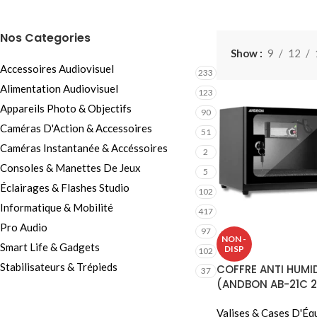
Câbles Video
Nos Categories
Show
9
12
Accessoires Audiovisuel
233
Alimentation Audiovisuel
123
Appareils Photo & Objectifs
90
Caméras D'Action & Accessoires
51
Caméras Instantanée & Accéssoires
2
Consoles & Manettes De Jeux
5
Éclairages & Flashes Studio
102
Informatique & Mobilité
417
Pro Audio
97
NON -
Smart Life & Gadgets
DISP
102
Stabilisateurs & Trépieds
COFFRE ANTI HUMID
37
(ANDBON AB-21C 21
)
Valises & Cases D'Éq