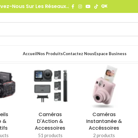
ivez-Nous Sur Les Réseaux..
Accueil
Nos Produits
Contactez Nous
Espace Business
ges &
Informatique &
Pro Audio
Studio
Mobilité
97 products
ducts
417 products