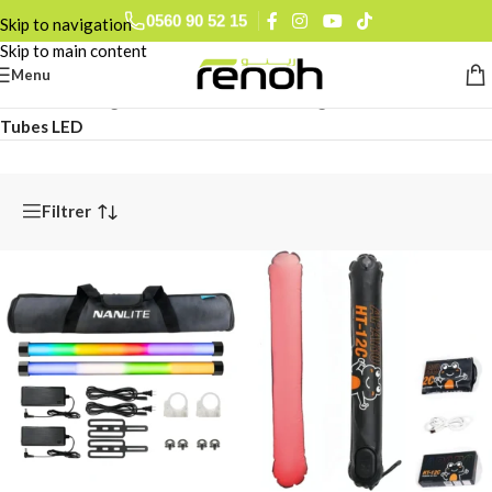
0560 90 52 15
Skip to navigation
Skip to main content
Menu
Accueil
/
Éclairages & Flashes Studio
/
Éclairages Continue
/
Tubes LED
Filtrer