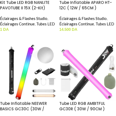
Kit Tube LED RGB NANLITE
Tube Inflatable APARO HT-
PAVOTUBE II 15X (2-Kit)
12C ( 12W / 65CM )
(60cm)
Éclairages & Flashes Studio
,
Éclairages & Flashes Studio
,
Éclairages Continue
,
Tubes LED
Éclairages Continue
,
Tubes LED
1
DA
14.500
DA
AJOUTER AU PANIER
AJOUTER AU PANIER
Tube Inflatable NEEWER
Tube LED RGB AMBITFUL
BASICS GC30C (30W /
GC30R ( 30W / 90CM )
90CM)