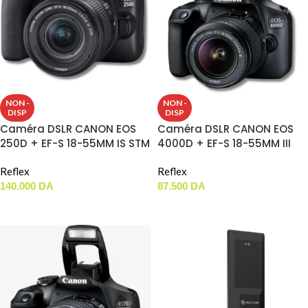
NON -
NON -
DISP
DISP
Caméra DSLR CANON EOS
Caméra DSLR CANON EOS
250D + EF-S 18-55MM IS STM
4000D + EF-S 18-55MM III
Reflex
Reflex
140.000
DA
87.500
DA
LIRE LA SUITE
LIRE LA SUITE