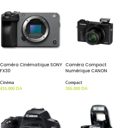
Caméra Cinématique SONY
Caméra Compact
FX30
Numérique CANON
POWERSHOT G7X MARK III
Cinéma
Compact
415.000
DA
355.000
DA
AJOUTER AU PANIER
AJOUTER AU PANIER