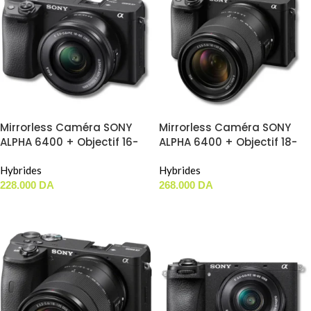
Mirrorless Caméra SONY
Mirrorless Caméra SONY
ALPHA 6400 + Objectif 16-
ALPHA 6400 + Objectif 18-
50MM
135mm F3.5/5.6mm
Hybrides
Hybrides
228.000
DA
268.000
DA
AJOUTER AU PANIER
AJOUTER AU PANIER