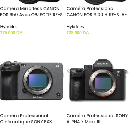
Caméra Mirrorless CANON
Caméra Professional
EOS R50 Avec OBJECTIF RF-S
CANON EOS R100 + RF-S 18-
18-45MM F4.5-6.3 IS STM KIT
45mm F4.5-6.3 IS STM
Hybrides
Hybrides
175.000
DA
128.000
DA
AJOUTER AU PANIER
AJOUTER AU PANIER
Caméra Professional
Caméra Professional SONY
Cinématique SONY FX3
ALPHA 7 Mark III