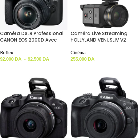
Caméra DSLR Professional
Caméra Live Streaming
CANON EOS 2000D Avec
HOLLYLAND VENUSLIV V2
Objectif 18-55mm
Reflex
Cinéma
–
92.000
DA
92.500
DA
255.000
DA
CHOIX DES OPTIONS
AJOUTER AU PANIER