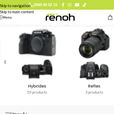
0560 90 52 15
Skip to navigation
Skip to main content
Menu
Accueil
/
Appareils Photo & Objectifs
/
Appareils Photo
Hybrides
Reflex
10 products
3 products
Filtrer