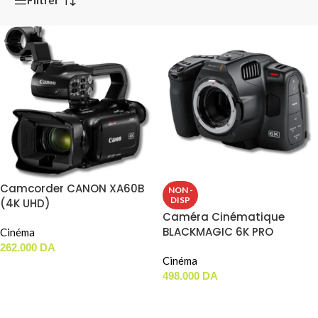
Camcorder CANON XA60B
NON -
DISP
(4K UHD)
Caméra Cinématique
BLACKMAGIC 6K PRO
Cinéma
262.000
DA
Cinéma
AJOUTER AU PANIER
498.000
DA
LIRE LA SUITE