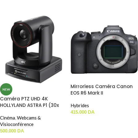
LIRE LA SUITE
LIRE LA SUITE
Mirrorless Caméra Canon
NEW
EOS R6 Mark II
Caméra PTZ UHD 4K
HOLLYLAND ASTRA P1 (30x
Hybrides
OPTICAL ZOOM)
415.000
DA
Cinéma
,
Webcams &
AJOUTER AU PANIER
Visioconférence
500.000
DA