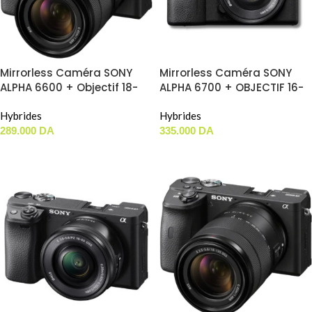
Mirrorless Caméra SONY
Mirrorless Caméra SONY
ALPHA 6600 + Objectif 18-
ALPHA 6700 + OBJECTIF 16-
135MM
50MM
Hybrides
Hybrides
289.000
DA
335.000
DA
AJOUTER AU PANIER
AJOUTER AU PANIER