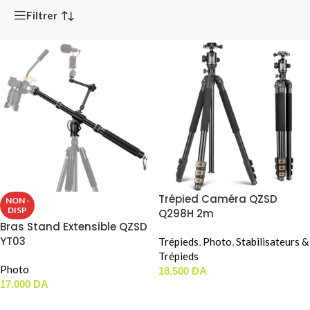
Filtrer
Trépied Caméra QZSD
NON -
DISP
Q298H 2m
Bras Stand Extensible QZSD
YT03
Trépieds
,
Photo
,
Stabilisateurs &
Trépieds
Photo
18.500
DA
17.000
DA
AJOUTER AU PANIER
LIRE LA SUITE