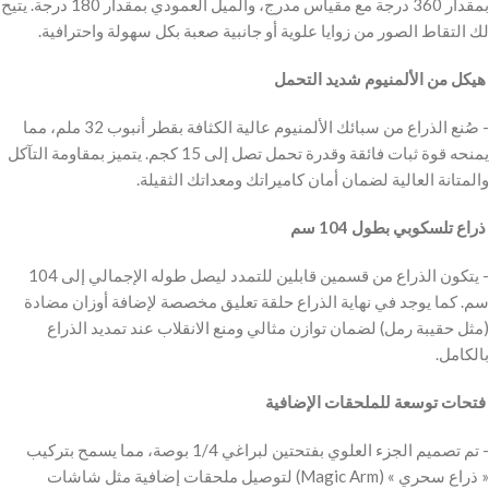
بمقدار 360 درجة مع مقياس مدرج، والميل العمودي بمقدار 180 درجة. يتيح
لك التقاط الصور من زوايا علوية أو جانبية صعبة بكل سهولة واحترافية.
‫ هيكل من الألمنيوم شديد التحمل
‫- صُنع الذراع من سبائك الألمنيوم عالية الكثافة بقطر أنبوب 32 ملم، مما
يمنحه قوة ثبات فائقة وقدرة تحمل تصل إلى 15 كجم. يتميز بمقاومة التآكل
والمتانة العالية لضمان أمان كاميراتك ومعداتك الثقيلة.
‫ ذراع تلسكوبي بطول 104 سم
‫- يتكون الذراع من قسمين قابلين للتمدد ليصل طوله الإجمالي إلى 104
سم. كما يوجد في نهاية الذراع حلقة تعليق مخصصة لإضافة أوزان مضادة
(مثل حقيبة رمل) لضمان توازن مثالي ومنع الانقلاب عند تمديد الذراع
بالكامل.
‫ فتحات توسعة للملحقات الإضافية
‫- تم تصميم الجزء العلوي بفتحتين لبراغي 1/4 بوصة، مما يسمح بتركيب
« ذراع سحري » (Magic Arm) لتوصيل ملحقات إضافية مثل شاشات