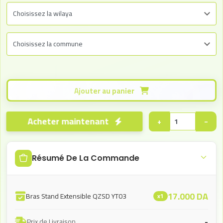
Ajouter au panier
Acheter maintenant
+
−
Résumé De La Commande
17.000
DA
Bras Stand Extensible QZSD YT03
x1
-
Prix de Livraison