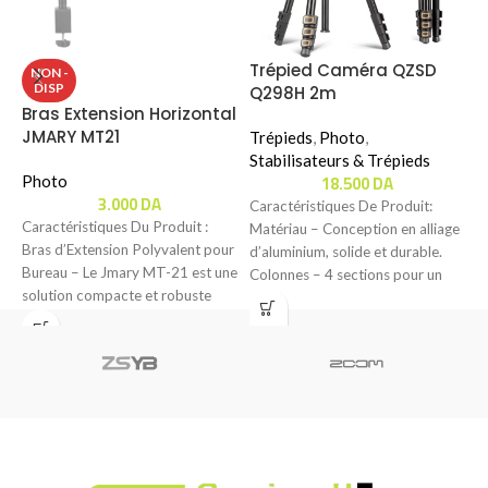
Trépied Caméra QZSD
T
NON -
DISP
Q298H 2m
U
Bras Extension Horizontal
S
JMARY MT21
Trépieds
,
Photo
,
T
Stabilisateurs & Trépieds
S
18.500
DA
Photo
3.000
DA
Caractéristiques De Produit:
C
Caractéristiques Du Produit :
Matériau – Conception en alliage
C
Bras d’Extension Polyvalent pour
d’aluminium, solide et durable.
d
Bureau – Le Jmary MT-21 est une
Colonnes – 4 sections pour un
d
solution compacte et robuste
réglage flexible
u
pour