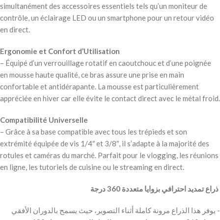
simultanément des accessoires essentiels tels qu’un moniteur de
contrôle, un éclairage LED ou un smartphone pour un retour vidéo
en direct.
Ergonomie et Confort d’Utilisation
– Équipé d’un verrouillage rotatif en caoutchouc et d’une poignée
en mousse haute qualité, ce bras assure une prise en main
confortable et antidérapante. La mousse est particulièrement
appréciée en hiver car elle évite le contact direct avec le métal froid.
Compatibilité Universelle
– Grâce à sa base compatible avec tous les trépieds et son
extrémité équipée de vis 1/4″ et 3/8″, il s’adapte à la majorité des
rotules et caméras du marché. Parfait pour le vlogging, les réunions
en ligne, les tutoriels de cuisine ou le streaming en direct.
‫ ذراع تمديد احترافي بزوايا متعددة 360 درجة
‫- يوفر هذا الذراع مرونة كاملة أثناء التصوير، حيث يسمح بالدوران الأفقي