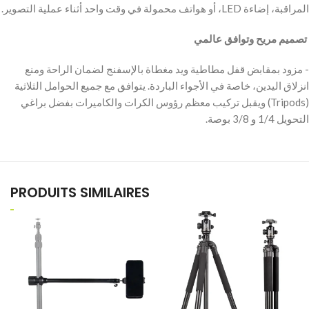
المراقبة، إضاءة LED، أو هواتف محمولة في وقت واحد أثناء عملية التصوير.
‫ تصميم مريح وتوافق عالمي
‫- مزود بمقابض قفل مطاطية ويد مغطاة بالإسفنج لضمان الراحة ومنع
انزلاق اليدين، خاصة في الأجواء الباردة. يتوافق مع جميع الحوامل الثلاثية
(Tripods) ويقبل تركيب معظم رؤوس الكرات والكاميرات بفضل براغي
التحويل 1/4 و 3/8 بوصة.
PRODUITS SIMILAIRES