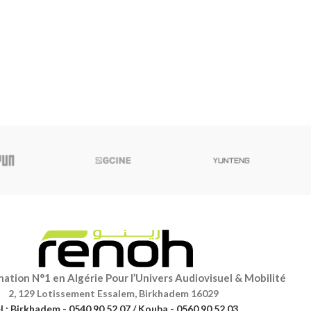
ation N°1 en Algérie Pour l’Univers Audiovisuel & Mobilité
2, 129 Lotissement Essalem, Birkhadem 16029
l : Birkhadem - 0540 90 52 07 / Kouba - 0560 90 52 03