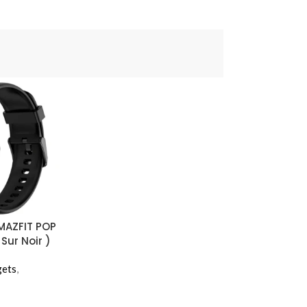
MAZFIT POP
 Sur Noir )
gets
,