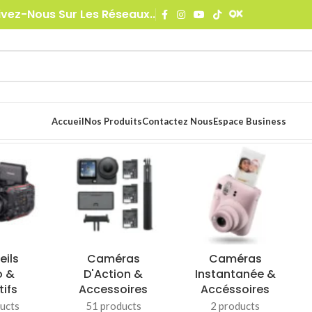
ivez-Nous Sur Les Réseaux..
Accueil
Nos Produits
Contactez Nous
Espace Business
ges &
Informatique &
Pro Audio
Studio
Mobilité
97 products
ducts
417 products