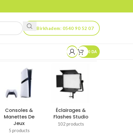
Birkhadem: 0540 90 52 07
Kouba: 0560 90 52 03
0
DA
Smart Life &
Stabilisateurs
Gadgets
& Trépieds
102 products
37 products