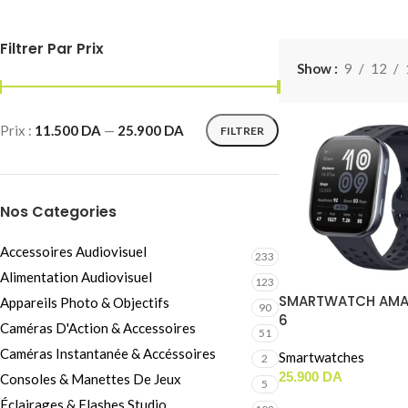
Câbles Video
Filtrer Par Prix
Show
9
12
Prix :
11.500 DA
—
25.900 DA
FILTRER
Nos Categories
Accessoires Audiovisuel
233
Alimentation Audiovisuel
123
SMARTWATCH AMAZ
Appareils Photo & Objectifs
90
6
Caméras D'Action & Accessoires
51
Caméras Instantanée & Accéssoires
Smartwatches
2
25.900
DA
Consoles & Manettes De Jeux
5
Éclairages & Flashes Studio