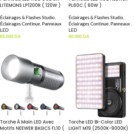
LITEMONS LP1200R ( 120W )
PL60C ( 60W )
Éclairages & Flashes Studio
,
Éclairages & Flashes Studio
,
Éclairages Continue
,
Panneaux
Éclairages Continue
,
Panneaux
LED
LED
65.000
DA
60.000
DA
AJOUTER AU PANIER
AJOUTER AU PANIER
Torche À Main LED Avec
Torche LED Bi-Color LED
Motifs NEEWER BASICS FL10 (
LIGHT M19 (2500K-9000K)