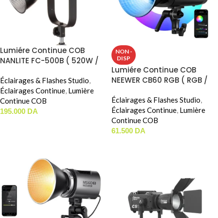
Lumiére Continue COB
NON -
DISP
NANLITE FC-500B ( 520W /
Lumiére Continue COB
Bi-Color )
NEEWER CB60 RGB ( RGB /
Éclairages & Flashes Studio
,
70W)
Éclairages Continue
,
Lumière
Éclairages & Flashes Studio
,
Continue COB
Éclairages Continue
,
Lumière
195.000
DA
Continue COB
AJOUTER AU PANIER
61.500
DA
LIRE LA SUITE