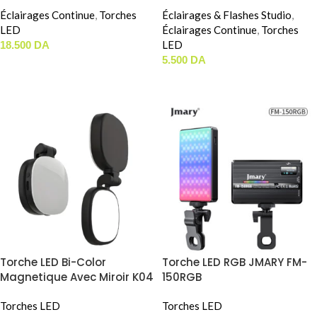
10W / 20 Filtres )
Éclairages Continue
,
Torches
Éclairages & Flashes Studio
,
LED
Éclairages Continue
,
Torches
LED
18.500
DA
5.500
DA
AJOUTER AU PANIER
AJOUTER AU PANIER
Torche LED Bi-Color
Torche LED RGB JMARY FM-
Magnetique Avec Miroir K04
150RGB
(2900K-7000K)
Torches LED
Torches LED