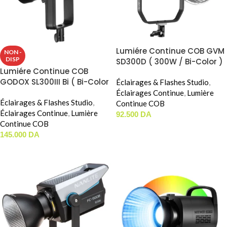
Lumiére Continue COB GVM
NON -
DISP
SD300D ( 300W / Bi-Color )
Lumiére Continue COB
GODOX SL300III Bi ( Bi-Color
Éclairages & Flashes Studio
,
/ 330W )
Éclairages Continue
,
Lumière
Éclairages & Flashes Studio
,
Continue COB
Éclairages Continue
,
Lumière
92.500
DA
Continue COB
AJOUTER AU PANIER
145.000
DA
LIRE LA SUITE