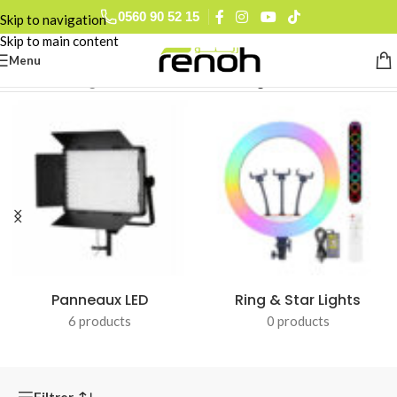
0793 78 74 27
Skip to navigation
0560 90 52 15
Skip to main content
Menu
Accueil
/
Éclairages & Flashes Studio
/
Éclairages Continue
Panneaux LED
Ring & Star Lights
6 products
0 products
Filtrer