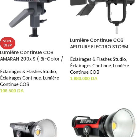
Lumiére Continue COB
NON -
DISP
APUTURE ELECTRO STORM
Lumiére Continue COB
XT26 ( 2600W / CCT )
AMARAN 200x S ( Bi-Color /
Éclairages & Flashes Studio
,
200W )
Éclairages Continue
,
Lumière
Éclairages & Flashes Studio
,
Continue COB
Éclairages Continue
,
Lumière
1.880.000
DA
Continue COB
AJOUTER AU PANIER
106.500
DA
LIRE LA SUITE