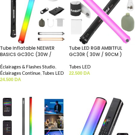
Tube Inflatable NEEWER
Tube LED RGB AMBITFUL
BASICS GC30C (30W /
GC30R ( 30W / 90CM )
90CM)
Éclairages & Flashes Studio
,
Tubes LED
Éclairages Continue
,
Tubes LED
22.500
DA
24.500
DA
AJOUTER AU PANIER
AJOUTER AU PANIER