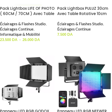
Pack Lightbox LIFE OF PHOTO
Pack Lightbox PULUZ 30cm
( 60CM / 70CM ) Avec Table
Avec Table Rotative 10cm
Rotative Gratuit
Éclairages & Flashes Studio
,
Éclairages & Flashes Studio
,
Éclairages Continue
,
Éclairages Continue
Informatique & Mobilité
7.500
DA
–
23.500
DA
26.000
DA
AJOUTER AU PANIER
CHOIX DES OPTIONS
Panneau LED RGB GODOX
Panneau LED RGB NEEWER