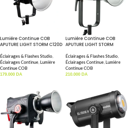
Lumiére Continue COB
Lumiére Continue COB
APUTURE LIGHT STORM C120D
APUTURE LIGHT STORM
Mark II ( Daylight / 180W )
C300D Mark II ( Daylight /
Éclairages & Flashes Studio
,
350W )
Éclairages & Flashes Studio
,
Éclairages Continue
,
Lumière
Éclairages Continue
,
Lumière
Continue COB
Continue COB
179.000
DA
210.000
DA
AJOUTER AU PANIER
AJOUTER AU PANIER