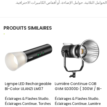
PRODUITS SIMILAIRES
Lampe LED Rechargeable
Lumiére Continue COB
T
Bi-Color ULANZI LM07
GVM SD300D ( 300W / Bi-
L
Color )
9
Éclairages & Flashes Studio
,
Éclairages & Flashes Studio
,
É
Éclairages Continue
,
Torches
Éclairages Continue
,
Lumière
É