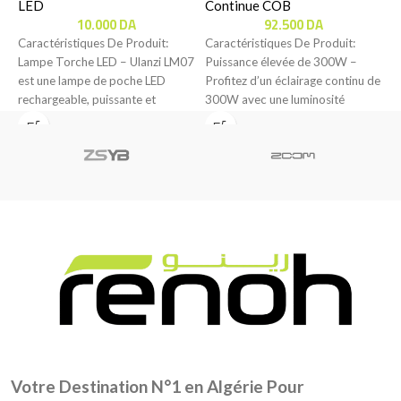
LED
Continue COB
L
10.000
DA
92.500
DA
Caractéristiques De Produit:
Caractéristiques De Produit:
C
Lampe Torche LED – Ulanzi LM07
Puissance élevée de 300W –
L
est une lampe de poche LED
Profitez d’un éclairage continu de
1
rechargeable, puissante et
300W avec une luminosité
1
portable en
réglable de 0
Votre Destination N°1 en Algérie Pour