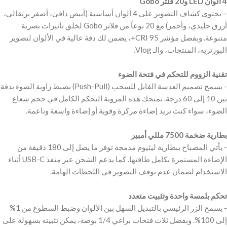
– يحتوي كشاف التصوير على 4 ألوان أساسية (أبيض دافئ، أصفر برتقالي،
أزرق جليدي، وأحمر) مع 20 نوعاً من فلاتر Gobo لخلق تأثيرات بصرية
متنوعة. وبفضل مؤشر CRI 95+، يضمن لك دقة عالية في الألوان لتصوير
‫تقنية الزووم للتحكم في فتحة الضوء
‫- يسمح تصميم العدسة القابل للسحب (Push-Pull) بضبط زاوية الضوء بدقة
بين 10 إلى 60 درجة. تمنحك هذه المرونة التحكم الكامل في حجم شعاع
‫بطارية ضخمة 7500 مللي أمبير
‫- يأتي المصباح ببطارية ليثيوم مدمجة توفر ما يصل إلى 180 دقيقة من
الإضاءة المستمرة بكامل طاقتها. كما يدعم الشحن عبر منفذ USB-C أثناء
‫تحكم بلمسة واحدة وتثبيت متعدد
‫- يسمح الزر الرئيسي بالتبديل السهل بين الألوان وضبط السطوع من 1%
إلى 100%. وبفضل ثلاث فتحات براغي 1/4 بوصة، يمكن تثبيته بسهولة على