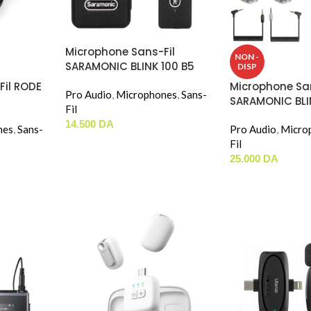
Microphone Sans-Fil
NON -
SARAMONIC BLINK 100 B5
DISP
(TYPE-C)
Fil RODE
Microphone San
Pro Audio
,
Microphones
,
Sans-
SARAMONIC BL
Fil
PROX Q2
14.500
DA
nes
,
Sans-
Pro Audio
,
Micro
Fil
25.000
DA