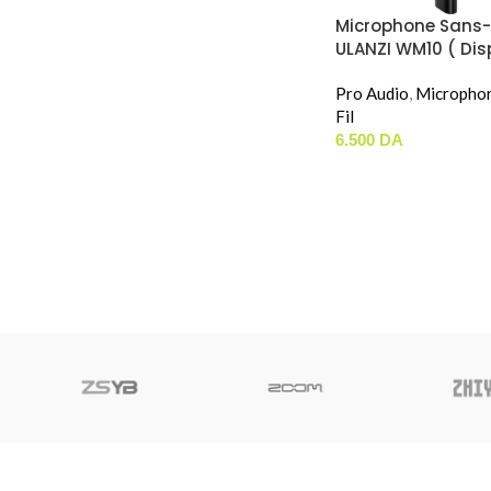
Microphone Sans-F
ULANZI WM10 ( Dis
En USB-C / Lightni
Pro Audio
,
Micropho
Fil
6.500
DA