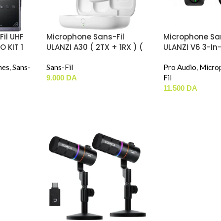
il UHF
Microphone Sans-Fil
Microphone San
 KIT 1
ULANZI A30 ( 2TX + 1RX ) (
ULANZI V6 3-In
Type-C + Adaptateur
Lightning / 3
nes
,
Sans-
Lightning Inclu ) « Blanc »
Sans-Fil
Pro Audio
,
Micro
Fil
9.000
DA
11.500
DA