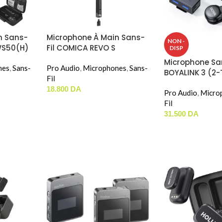
n Sans-
Microphone À Main Sans-
NON -
WS50(H)
Fil COMICA REVO S
DISP
Microphone San
nes
,
Sans-
Pro Audio
,
Microphones
,
Sans-
BOYALINK 3 (2-
Fil
18.800
DA
Pro Audio
,
Micro
Fil
31.500
DA