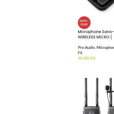
NON -
DISP
Microphone Sans-
WIRELESS MICRO (
Lightning )
Pro Audio
,
Micropho
Fil
36.500
DA