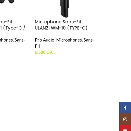
s-Fil
Microphone Sans-Fil
-1 (Type-C /
ULANZI WM-10 (TYPE-C)
.5mm Jack)
phones
,
Sans-
Pro Audio
,
Microphones
,
Sans-
Fil
6.500
DA
Face
Insta
YouT