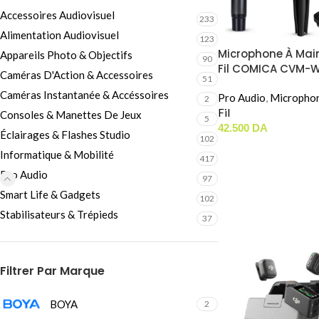
Câbles Video
Accessoires Audiovisuel
233
Alimentation Audiovisuel
123
Microphone À Mai
Appareils Photo & Objectifs
90
Fil COMICA CVM-
Caméras D'Action & Accessoires
51
Caméras Instantanée & Accéssoires
Pro Audio
,
Micropho
2
Fil
Consoles & Manettes De Jeux
5
42.500
DA
Éclairages & Flashes Studio
102
Informatique & Mobilité
417
Pro Audio
97
Smart Life & Gadgets
102
Stabilisateurs & Trépieds
37
Filtrer Par Marque
BOYA
2