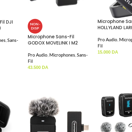
Microphone San
il DJI
NON -
HOLLYLAND LARK
)
DISP
DUO (TYPE-C)
Microphone Sans-Fil
Pro Audio
,
Micro
nes
,
Sans-
GODOX MOVELINK I M2
Fil
15.000
DA
Pro Audio
,
Microphones
,
Sans-
Fil
43.500
DA