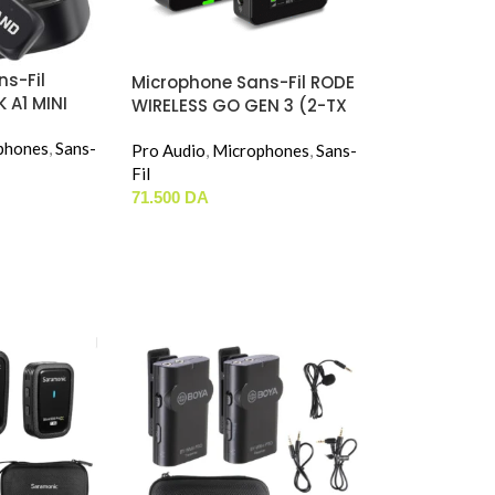
s-Fil
Microphone Sans-Fil RODE
 A1 MINI
WIRELESS GO GEN 3 (2-TX
/ 1-RX)
phones
,
Sans-
Pro Audio
,
Microphones
,
Sans-
Fil
71.500
DA