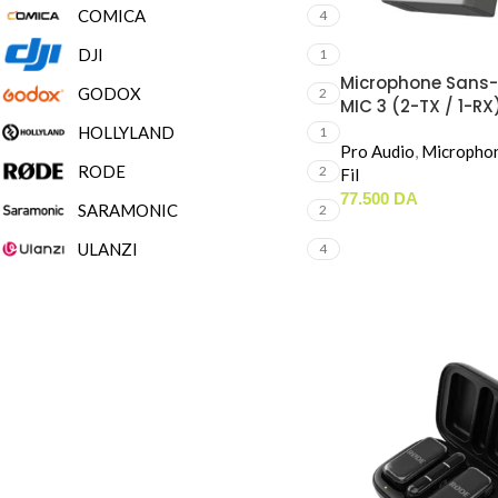
COMICA
4
DJI
1
Microphone Sans-F
GODOX
2
MIC 3 (2-TX / 1-RX
HOLLYLAND
1
Pro Audio
,
Micropho
RODE
2
Fil
77.500
DA
SARAMONIC
2
ULANZI
4