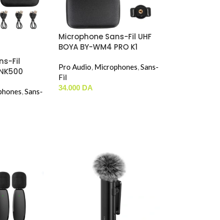
Microphone Sans-Fil UHF
BOYA BY-WM4 PRO K1
s-Fil
Pro Audio
,
Microphones
,
Sans-
INK500
Fil
34.000
DA
phones
,
Sans-