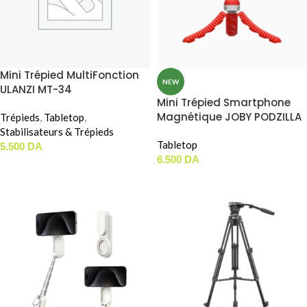
Mini Trépied MultiFonction
NEW
ULANZI MT-34
Mini Trépied Smartphone
Magnétique JOBY PODZILLA
Trépieds
,
Tabletop
,
OCTO SUCTION TRIPOD
Stabilisateurs & Trépieds
(PZ01)
Tabletop
5.500
DA
6.500
DA
AJOUTER AU PANIER
CHOIX DES OPTIONS