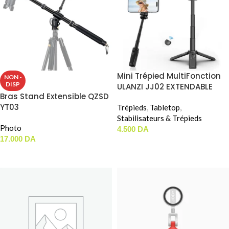
Mini Trépied MultiFonction
NON -
DISP
ULANZI JJ02 EXTENDABLE
Bras Stand Extensible QZSD
GRIP TRIPOD
YT03
Trépieds
,
Tabletop
,
Stabilisateurs & Trépieds
Photo
4.500
DA
17.000
DA
AJOUTER AU PANIER
LIRE LA SUITE