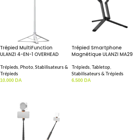
Trépied MultiFunction
Trépied Smartphone
ULANZI 4-EN-1 OVERHEAD
Magnétique ULANZI MA29
SELFIE STICK ( TT88 )
Trépieds
,
Photo
,
Stabilisateurs &
Trépieds
,
Tabletop
,
Trépieds
Stabilisateurs & Trépieds
10.000
DA
6.500
DA
AJOUTER AU PANIER
AJOUTER AU PANIER