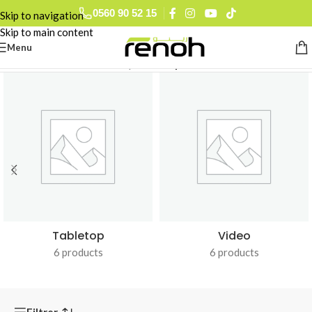
0560 90 52 15
Skip to navigation
Skip to main content
Menu
Accueil
/
Stabilisateurs & Trépieds
/
Trépieds
Tabletop
Video
6 products
6 products
Filtrer