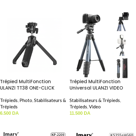
AJOUTER AU PANIER
AJOUTER AU PANIER
Trépied MultiFonction
Trépied MultiFonction
ULANZI TT38 ONE-CLICK
Universal ULANZI VIDEO
OPENING TRIPOD
TRIPOD HORIZONTAL-
Trépieds
,
Photo
,
Stabilisateurs &
VERTICAL (TT39)
Stabilisateurs & Trépieds
,
Trépieds
Trépieds
,
Video
6.500
DA
11.500
DA
AJOUTER AU PANIER
AJOUTER AU PANIER