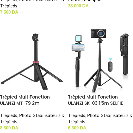
Trépieds
38.000
DA
7.500
DA
AJOUTER AU PANIER
AJOUTER AU PANIER
Trépied MultiFonction
Trépied MultiFonction
ULANZI MT-79 2m
ULANZI SK-03 1.5m SELFIE
ADJUSTABLE LIGHT STAND
STICK TRIPOD
Trépieds
,
Photo
,
Stabilisateurs &
Trépieds
,
Photo
,
Stabilisateurs &
Trépieds
Trépieds
8.500
DA
6.500
DA