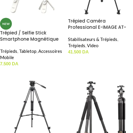
Trépied Caméra
NEW
Professional E-IMAGE AT-
Trépied / Selfie Stick
630+EH-630
Smartphone Magnétique
Stabilisateurs & Trépieds
,
TELESIN MAGNETIC MINI
Trépieds
,
Video
PHONE TRIPOD / SELFIE STICK
Trépieds
,
Tabletop
,
Accessoires
41.500
DA
( P1-TSS-006 )
Mobile
AJOUTER AU PANIER
7.500
DA
AJOUTER AU PANIER