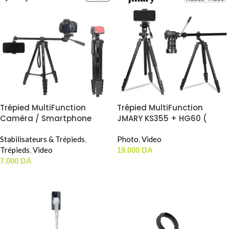
Trépied MultiFunction
Trépied MultiFunction
Caméra / Smartphone
JMARY KS355 + HG60 (
JMARY KP2209
1.85m / 2-In-1 Monopod )
Stabilisateurs & Trépieds
,
Photo
,
Video
Trépieds
,
Video
19.000
DA
7.000
DA
AJOUTER AU PANIER
AJOUTER AU PANIER