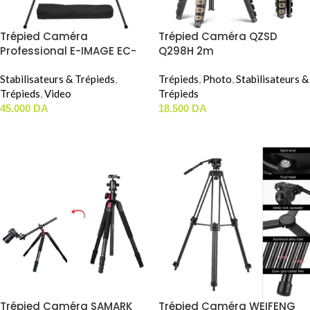
Trépied Caméra
Trépied Caméra QZSD
Professional E-IMAGE EC-
Q298H 2m
610R + EH-610
Stabilisateurs & Trépieds
,
Trépieds
,
Photo
,
Stabilisateurs &
Trépieds
,
Video
Trépieds
45.000
DA
18.500
DA
AJOUTER AU PANIER
AJOUTER AU PANIER
Trépied Caméra SAMARK
Trépied Caméra WEIFENG