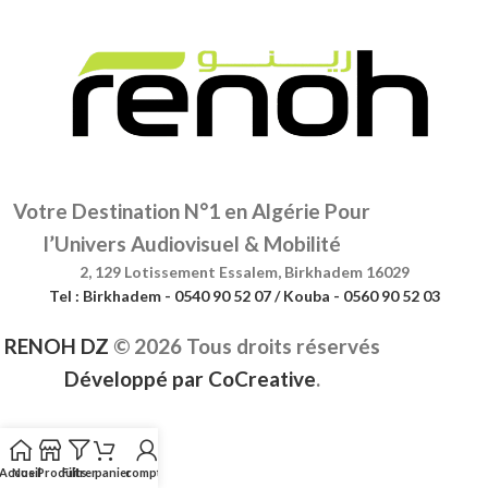
Votre Destination N°1 en Algérie Pour
l’Univers Audiovisuel & Mobilité
2, 129 Lotissement Essalem, Birkhadem 16029
Tel : Birkhadem - 0540 90 52 07 / Kouba - 0560 90 52 03
RENOH DZ
©
2026 Tous droits réservés
Développé par
CoCreative
.
Accueil
Nos Produits
Filtrer
panier
compte
Menu