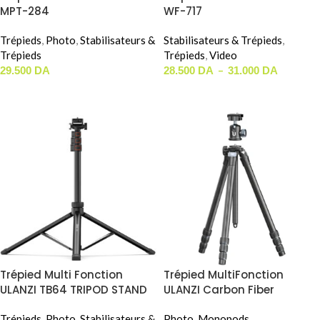
MPT-284
WF-717
Trépieds
,
Photo
,
Stabilisateurs &
Stabilisateurs & Trépieds
,
Trépieds
Trépieds
,
Video
–
29.500
DA
28.500
DA
31.000
DA
AJOUTER AU PANIER
CHOIX DES OPTIONS
Trépied Multi Fonction
Trépied MultiFonction
ULANZI TB64 TRIPOD STAND
ULANZI Carbon Fiber
Portable Travel Tripod MT-
Trépieds
,
Photo
,
Stabilisateurs &
60 ( 162cm / 10KG LOAD )
Photo
,
Monopods