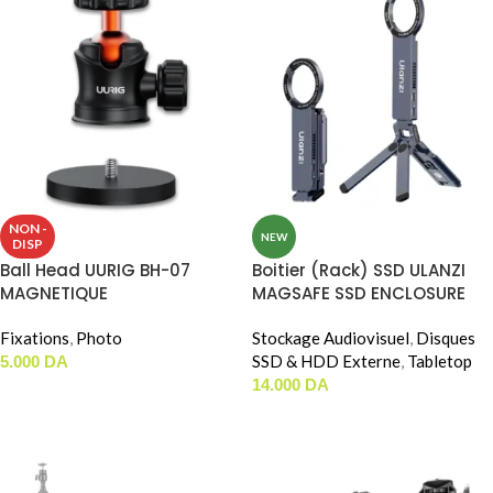
NON -
NEW
DISP
Ball Head UURIG BH-07
Boitier (Rack) SSD ULANZI
MAGNETIQUE
MAGSAFE SSD ENCLOSURE
PHONE STAND (MA58)
Fixations
,
Photo
Stockage Audiovisuel
,
Disques
SSD & HDD Externe
,
Tabletop
5.000
DA
14.000
DA
LIRE LA SUITE
AJOUTER AU PANIER