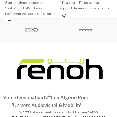
Support double pince type
Mis à Jour – Dispose d’un
m
“crabe” TELESIN – Fixez
support de smartphone rotatif à
p
facilement vos accessoires ou
360° avec
caméras d’action sur des barres,
Votre Destination N°1 en Algérie Pour
l’Univers Audiovisuel & Mobilité
2, 129 Lotissement Essalem, Birkhadem 16029