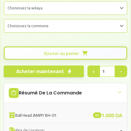
Ajouter au panier
Acheter maintenant
+
−
Résumé De La Commande
1.000
DA
Ball Head JMARY BH-01
x1
-
Prix de Livraison