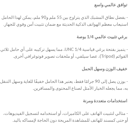
‫ توافق عالمي واسع
‫- بفضل نطاق المشبك الذي يتراوح بين 55 ملم و90 ملم، يمكن لهذا الحامل
استيعاب معظم الهواتف الذكية الحديثة مع ضمان تثبيت آمن وقوي للجهاز.
‫ برغي تثبيت عالمي 1/4 بوصة
‫- يتميز بفتحة برغي قياسية 1/4 UNC، مما يسهل تركيبه على أي حامل ثلاثي
القوائم (Tripod)، عصا سيلفي، أو ملحقات تصوير فوتوغرافي أخرى.
‫ خفيف الوزن وسهل الحمل
‫- بوزن يصل إلى 90 جرامًا فقط، يعتبر هذا الحامل خفيفًا للغاية وسهل التنقل
به، مما يجعله الخيار الأمثل لصناع المحتوى والمسافرين.
‫ استخدامات متعددة ومرنة
‫- مثالي لتثبيت الهاتف على الكاميرات، أو استخدامه لتسجيل الفيديوهات،
أو حتى كمسند للهاتف للمشاهدة المريحة دون الحاجة لإمساكه باليد.