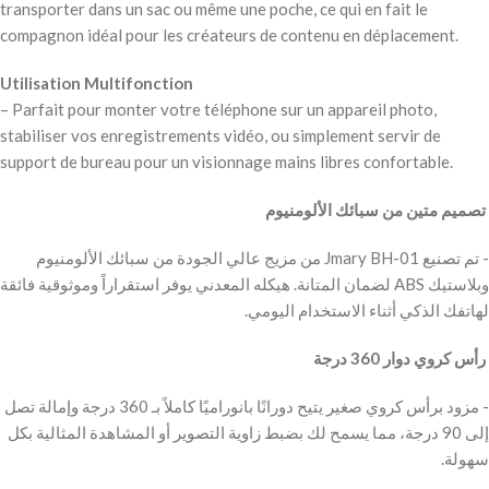
transporter dans un sac ou même une poche, ce qui en fait le
compagnon idéal pour les créateurs de contenu en déplacement.
Utilisation Multifonction
– Parfait pour monter votre téléphone sur un appareil photo,
stabiliser vos enregistrements vidéo, ou simplement servir de
support de bureau pour un visionnage mains libres confortable.
‫ تصميم متين من سبائك الألومنيوم
‫- تم تصنيع Jmary BH-01 من مزيج عالي الجودة من سبائك الألومنيوم
وبلاستيك ABS لضمان المتانة. هيكله المعدني يوفر استقراراً وموثوقية فائقة
لهاتفك الذكي أثناء الاستخدام اليومي.
‫ رأس كروي دوار 360 درجة
‫- مزود برأس كروي صغير يتيح دورانًا بانوراميًا كاملاً بـ 360 درجة وإمالة تصل
إلى 90 درجة، مما يسمح لك بضبط زاوية التصوير أو المشاهدة المثالية بكل
سهولة.