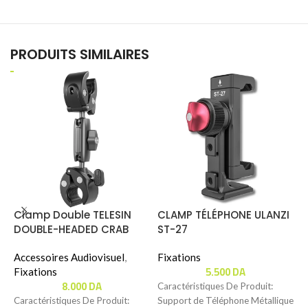
PRODUITS SIMILAIRES
Clamp Double TELESIN
CLAMP TÉLÉPHONE ULANZI
C
DOUBLE-HEADED CRAB
ST-27
CLAMP (GP-HBM-001-D)
F
Accessoires Audiovisuel
,
Fixations
5.500
DA
Fixations
C
8.000
DA
Caractéristiques De Produit:
P
Caractéristiques De Produit:
Support de Téléphone Métallique
M