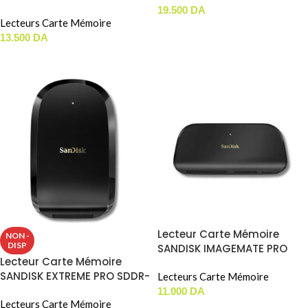
CFexpress Type B ( Type-C )
19.500
DA
Lecteurs Carte Mémoire
AJOUTER AU PANIER
13.500
DA
LIRE LA SUITE
Lecteur Carte Mémoire
NON -
DISP
SANDISK IMAGEMATE PRO
Lecteur Carte Mémoire
Type-C Pour ( SD / MicroSD
SANDISK EXTREME PRO SDDR-
/ CompactFlash ) ( SDDR-
Lecteurs Carte Mémoire
F451 Pour CFexpress Type-B
A631 )
11.000
DA
Lecteurs Carte Mémoire