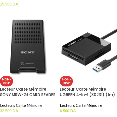
AJOUTER AU PANIER
15.500
DA
LIRE LA SUITE
NON -
NON -
DISP
DISP
Lecteur Carte Mémoire
Lecteur Carte Mémoire
SONY MRW-G1 CARD READER
UGREEN 4-In-1 (30231) (1m)
Pour ( XQD / CFexpress
Type-B )
Lecteurs Carte Mémoire
Lecteurs Carte Mémoire
32.500
DA
6.500
DA