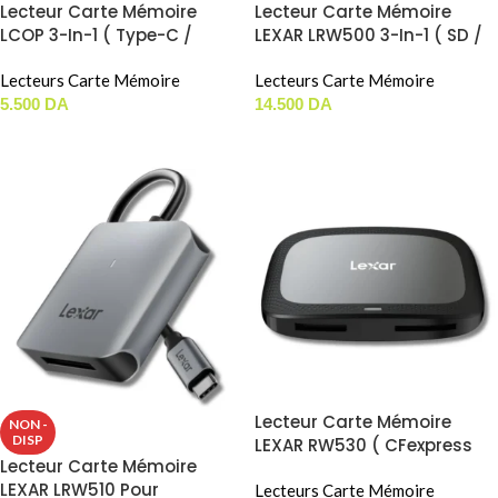
Lecteur Carte Mémoire
Lecteur Carte Mémoire
LCOP 3-In-1 ( Type-C /
LEXAR LRW500 3-In-1 ( SD /
Lightning / MicroUSB ) ( SD
MicroSD / CompactFlash)
/ MicroSD )
Lecteurs Carte Mémoire
Lecteurs Carte Mémoire
5.500
DA
14.500
DA
LIRE LA SUITE
LIRE LA SUITE
Lecteur Carte Mémoire
NON -
DISP
LEXAR RW530 ( CFexpress
Lecteur Carte Mémoire
TYPE A / SD )
LEXAR LRW510 Pour
Lecteurs Carte Mémoire