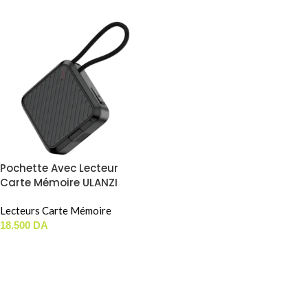
Pochette Avec Lecteur
Carte Mémoire ULANZI
CRC10 ( 3-In-1 / USB 3.2 / TF |
SD | CFA )
Lecteurs Carte Mémoire
18.500
DA
AJOUTER AU PANIER