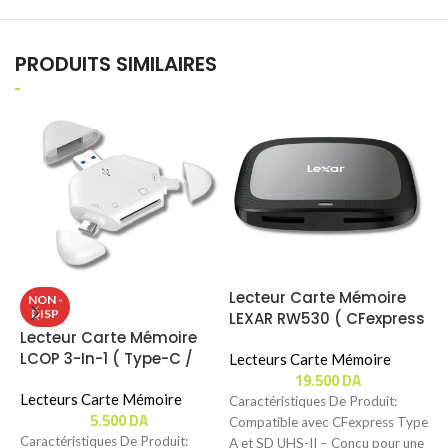
PRODUITS SIMILAIRES
Lecteur Carte Mémoire
NON -
DISP
LEXAR RW530 ( CFexpress
Lecteur Carte Mémoire
L
TYPE A / SD )
LCOP 3-In-1 ( Type-C /
S
Lecteurs Carte Mémoire
19.500
DA
Lightning / MicroUSB ) (
S
SD / MicroSD )
Lecteurs Carte Mémoire
C
L
Caractéristiques De Produit:
5.500
DA
Compatible avec CFexpress Type
Caractéristiques De Produit:
C
A et SD UHS-II – Conçu pour une