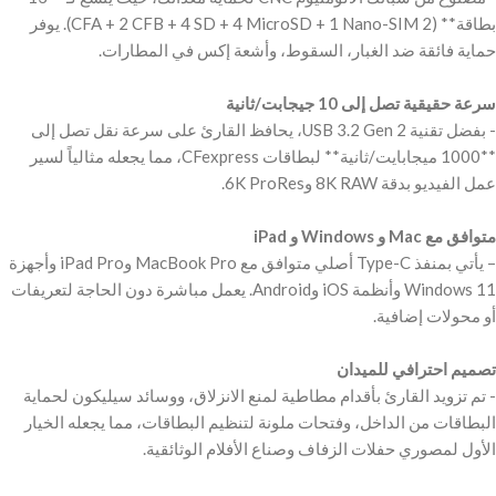
بطاقة** (2 CFA + 2 CFB + 4 SD + 4 MicroSD + 1 Nano-SIM). يوفر
‫سرعة حقيقية تصل إلى 10 جيجابت/ثانية
‫- بفضل تقنية USB 3.2 Gen 2، يحافظ القارئ على سرعة نقل تصل إلى
**1000 ميجابايت/ثانية** لبطاقات CFexpress، مما يجعله مثالياً لسير
– يأتي بمنفذ Type-C أصلي متوافق مع MacBook Pro وiPad Pro وأجهزة
Windows 11 وأنظمة iOS وAndroid. يعمل مباشرة دون الحاجة لتعريفات
‫تصميم احترافي للميدان
‫- تم تزويد القارئ بأقدام مطاطية لمنع الانزلاق، ووسائد سيليكون لحماية
البطاقات من الداخل، وفتحات ملونة لتنظيم البطاقات، مما يجعله الخيار