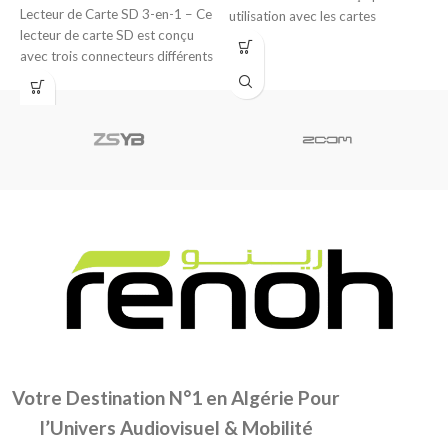
Lecteur de Carte SD 3-en-1 – Ce
V
utilisation avec les cartes
lecteur de carte SD est conçu
R
mémoire
avec trois connecteurs différents
v
Votre Destination N°1 en Algérie Pour
l’Univers Audiovisuel & Mobilité