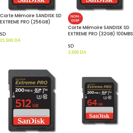
Carte Mémoire SANDISK SD
NON -
DISP
EXTREME PRO (256GB)
Carte Mémoire SANDISK SD
200MBS
EXTREME PRO (32GB) 100MBS
SD
21.500
DA
SD
AJOUTER AU PANIER
3.500
DA
LIRE LA SUITE