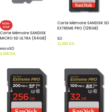
Carte Mémoire SANDISK SD
NON -
DISP
EXTREME PRO (128GB)
Carte Mémoire SANDISK
200MBS
MICRO SD ULTRA (64GB)
SD
100MBS
11.500
DA
microSD
AJOUTER AU PANIER
2.000
DA
LIRE LA SUITE