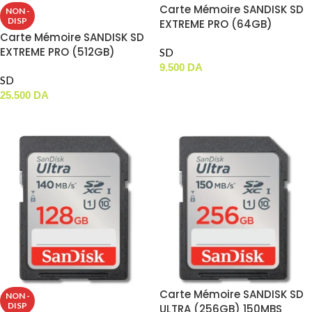
Carte Mémoire SANDISK SD
NON -
DISP
EXTREME PRO (64GB)
Carte Mémoire SANDISK SD
200MBS
EXTREME PRO (512GB)
SD
200MBS
9.500
DA
SD
AJOUTER AU PANIER
25.500
DA
LIRE LA SUITE
Carte Mémoire SANDISK SD
NON -
DISP
ULTRA (256GB) 150MBS