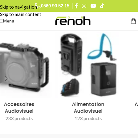
0560 90 52 15
Skip to navigation
Skip to main content
Menu
Accueil
/
SANDISK
Appareils Photo &
Caméras D'Action &
Objectifs
Accessoires
90 products
51 products