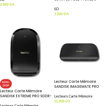
2.500
DA
SD
AJOUTER AU PANIER
3.000
DA
LIRE LA SUITE
Lecteur Carte Mémoire
NON -
DISP
SANDISK IMAGEMATE PRO
Lecteur Carte Mémoire
Type-C Pour ( SD / MicroSD
SANDISK EXTREME PRO SDDR-
/ CompactFlash ) ( SDDR-
Lecteurs Carte Mémoire
F451 Pour CFexpress Type-B
A631 )
11.000
DA
Lecteurs Carte Mémoire