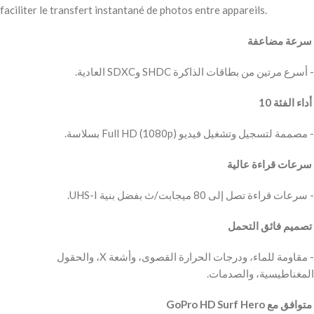
faciliter le transfert instantané de photos entre appareils.
‫ سرعة مضاعفة
‫- أسرع مرتين من بطاقات الذاكرة SHDC وSDXC العادية.
‫ أداء الفئة 10
‫- مصممة لتسجيل وتشغيل فيديو Full HD (1080p) بسلاسة.
‫ سرعات قراءة عالية
‫- سرعات قراءة تصل إلى 80 ميجابت/ث بفضل بنية UHS-I.
‫ تصميم فائق التحمل
‫- مقاومة للماء، ودرجات الحرارة القصوى، وأشعة X، والحقول
المغناطيسية، والصدمات.
‫ متوافق مع GoPro HD Surf Hero