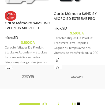
Carte Mémoire SANDISK
NON -
DISP
MICRO SD EXTREME PRO
Carte Mémoire SAMSUNG
C
(64GB) 200MBS
EVO PLUS MICRO SD
M
microSD
9.500
DA
(128GB) 130MBS
1
microSD
m
Caractéristiques De Produit:
3.500
DA
Transferts Ultra-Rapides –
Caractéristiques De Produit:
C
Gagnez du temps avec des
Stockage Abondant – Stockez
C
vitesses de transfert jusqu’à 200
tous vos médias sur votre
C
Mo/s grâce à la
téléphone, chargez des jeux sur
S
votre console ou
N
I