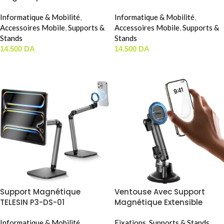
01
Informatique & Mobilité
,
Informatique & Mobilité
,
Accessoires Mobile
,
Supports &
Accessoires Mobile
,
Supports &
Stands
Stands
14.500
DA
14.500
DA
AJOUTER AU PANIER
AJOUTER AU PANIER
Support Magnétique
Ventouse Avec Support
TELESIN P3-DS-01
Magnétique Extensible
ULANZI SUCTION CUP MOUNT
Informatique & Mobilité
,
MAGIC ARM (ZJ06)
Fixations
,
Supports & Stands
,