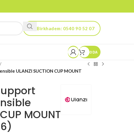
Birkhadem: 0540 90 52 07
Kouba: 0560 90 52 03
0
DA
/
xtensible ULANZI SUCTION CUP MOUNT
Support
nsible
 CUP MOUNT
6)