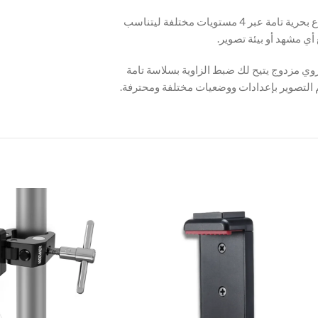
يمكن تعديل طول الذراع بحرية تامة عبر 4 مستويات مختلفة ليتناسب
ي مزدوج يتيح لك ضبط الزاوية بسلاسة تامة