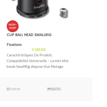
Super Clamp Ad
NON -
R096 ( Double-
DISP
CLIP BALL HEAD SMALLRIG
Fixations
15
Fixations
Caractéristiques 
3.500
DA
pince avec poignée
Caractéristiques De Produit:
deux pinces avec 
Compatibilité Universelle – La mini tête
boule SmallRig dispose d’un filetage
1/4″ pour plaque QR, d’un adaptateur