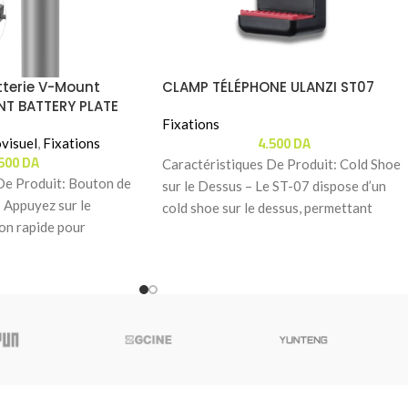
terie V-Mount
CLAMP TÉLÉPHONE ULANZI ST07
T BATTERY PLATE
AB CLAMP (PS006)
Fixations
4.500
DA
visuel
,
Fixations
.500
DA
Caractéristiques De Produit: Cold Shoe
De Produit: Bouton de
sur le Dessus – Le ST-07 dispose d’un
– Appuyez sur le
cold shoe sur le dessus, permettant
ion rapide pour
d’ajouter
 la