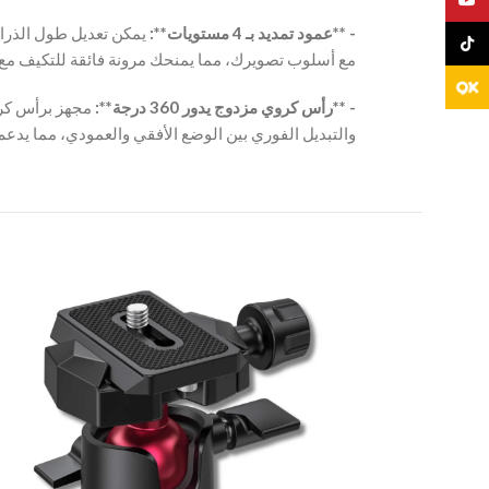
‫- **عمود تمديد بـ 4 مستويات**:
TikTo
‫- **رأس كروي مزدوج يدور 360 درجة**:
مجهز برأس كرو