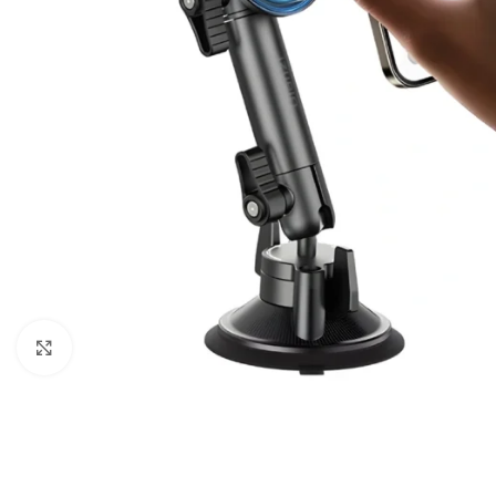
Câbles Video
Click to enlarge