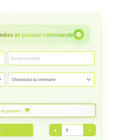
onnées et passez commande
Ajouter au panier
+
−