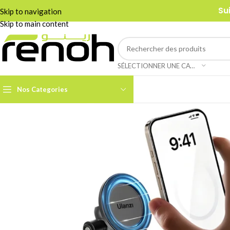
Su
Skip to navigation
Skip to main content
SÉLECTIONNER UNE CATÉGORIE
Nos Categories
Accessoires Caméra PTZ
Boom Arms & Supports À
Table
Câbles et Adaptateurs
Adaptateurs &
Convertisseurs
Cages & Grips Smartphone
Câbles Audio
Cartes de Capture Audio /
Vidéo
Câbles Data & Réseau