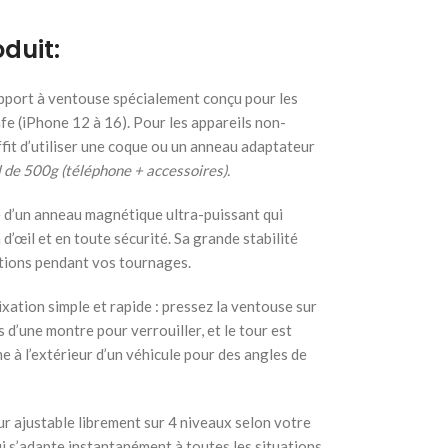
duit:
pport à ventouse spécialement conçu pour les
 (iPhone 12 à 16). Pour les appareils non-
fit d’utiliser une coque ou un anneau adaptateur
 de 500g (téléphone + accessoires).
 d’un anneau magnétique ultra-puissant qui
d’œil et en toute sécurité. Sa grande stabilité
ations pendant vos tournages.
ixation simple et rapide : pressez la ventouse sur
s d’une montre pour verrouiller, et le tour est
me à l’extérieur d’un véhicule pour des angles de
r ajustable librement sur 4 niveaux selon votre
ui s’adapte instantanément à toutes les situations