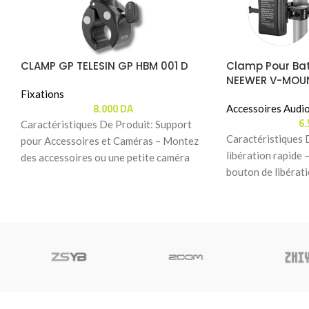
CLAMP GP TELESIN GP HBM 001 D
Clamp Pour Bat
NEEWER V-MOUN
Fixations
WITH SUPER CR
8.000
DA
Accessoires Audio
6
Caractéristiques De Produit: Support
Caractéristiques 
pour Accessoires et Caméras – Montez
libération rapide 
des accessoires ou une petite caméra
bouton de libérat
d’action sur des tiges,
installer ou retirer