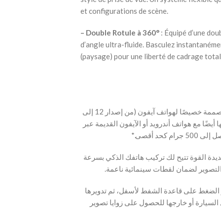
et configurations de scène.
– Double Rotule à 360°
: Équipé d’une dou
d’angle ultra-fluide. Basculez instantanémen
(paysage) pour une liberté de cadrage total
قاعدة تثبيت بالشفط مصممة خصيصًا لهواتف آيفون (من إصدار 12 إلى
16) والجرابات المتوافقة مع MagSafe. واتف أندرويد أو الآيفون القديمة عبر
دة القوة تتيح لك تركيب هاتفك الذكي بسرعة
 الضغط على قاعدة الشفط لأسفل، ثم تدويرها
 السيارة أو خارجها للحصول على زوايا تصوير