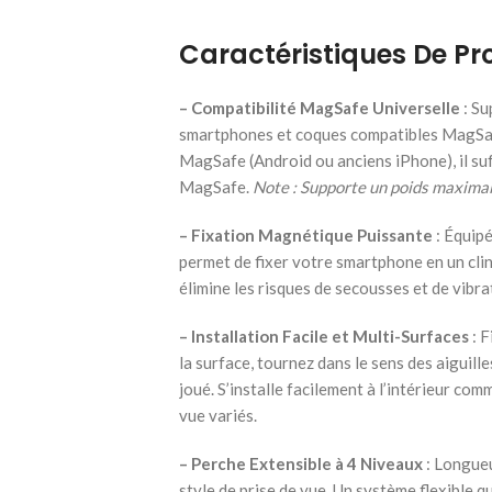
Caractéristiques De Pro
– Compatibilité MagSafe Universelle
: Su
smartphones et coques compatibles MagSafe
MagSafe (Android ou anciens iPhone), il suf
MagSafe.
Note : Supporte un poids maximal
– Fixation Magnétique Puissante
: Équipé
permet de fixer votre smartphone en un clin 
élimine les risques de secousses et de vibr
– Installation Facile et Multi-Surfaces
: F
la surface, tournez dans le sens des aiguille
joué. S’installe facilement à l’intérieur com
vue variés.
– Perche Extensible à 4 Niveaux
: Longueu
style de prise de vue. Un système flexible q