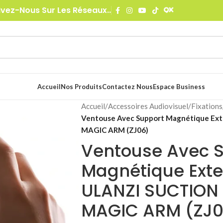
ivez-Nous Sur Les Réseaux..
Accueil
Nos Produits
Contactez Nous
Espace Business
Accueil
/
Accessoires Audiovisuel
/
Fixations
Ventouse Avec Support Magnétique E
MAGIC ARM (ZJ06)
Ventouse Avec 
Magnétique Exte
ULANZI SUCTION
MAGIC ARM (ZJ0