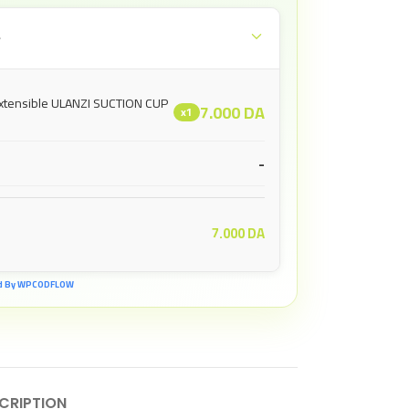
e
xtensible ULANZI SUCTION CUP
7.000
DA
x1
-
7.000
DA
d By WPCODFLOW
CRIPTION