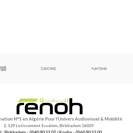
ation N°1 en Algérie Pour l’Univers Audiovisuel & Mobilité
2, 129 Lotissement Essalem, Birkhadem 16029
l : Birkhadem - 0540 90 52 07 / Kouba - 0560 90 52 03