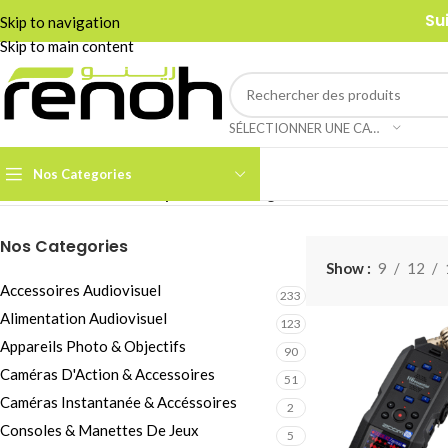
Su
Skip to navigation
Skip to main content
SÉLECTIONNER UNE CATÉGORIE
Nos Categories
Accueil
/
Pro Audio
/
Dictaphones & Enregistreurs Audio
Voici le se
Nos Categories
Accessoires Caméra PTZ
Show
9
12
Boom Arms & Supports À
Accessoires Audiovisuel
233
Table
Alimentation Audiovisuel
123
Câbles et Adaptateurs
Adaptateurs &
Appareils Photo & Objectifs
90
Convertisseurs
Cages & Grips Smartphone
Caméras D'Action & Accessoires
51
Câbles Audio
Cartes de Capture Audio /
Caméras Instantanée & Accéssoires
2
Vidéo
Consoles & Manettes De Jeux
Câbles Data & Réseau
5