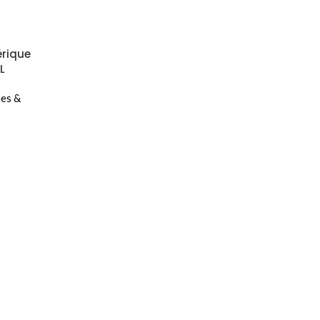
érique
L
es &