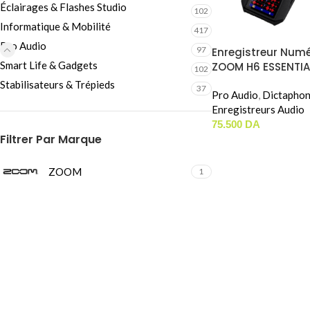
Éclairages & Flashes Studio
Câbles Video
102
Informatique & Mobilité
417
Pro Audio
97
Enregistreur Num
Smart Life & Gadgets
ZOOM H6 ESSENTIA
102
Stabilisateurs & Trépieds
37
Pro Audio
,
Dictaphon
Enregistreurs Audio
75.500
DA
Filtrer Par Marque
ZOOM
1