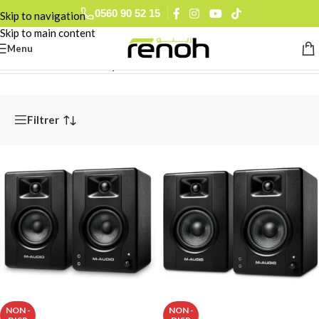
0560 90 52 15
Skip to navigation
Skip to main content
Menu
Accueil
/
Pro Audio
/
Casques & Moniteurs de Studio
Filtrer
NON -
NON -