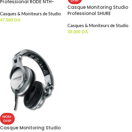
DISP
Professional RODE NTH-
Casque Monitoring Studio
100M (Avec Microphone)
Professional SHURE
Casques & Moniteurs de Studio
SRH840A
47.500
DA
Casques & Moniteurs de Studio
AJOUTER AU PANIER
39.000
DA
LIRE LA SUITE
NON -
DISP
Casque Monitoring Studio