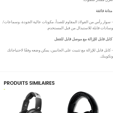
‫ متانة فائقة
‫- سوار رأس من الفولاذ المقاوم للصدأ، مكونات عالية الجودة، وسماعات/
وسادات قابلة للاستبدال من قبل المستخدم.
‫ كابل قابل للإزالة مع موصل قابل للقفل
‫- كابل قابل للإزالة مع تثبيت على الجانبين، يمكن وضعه وفقًا لاحتياجاتك
وتكوينك.
PRODUITS SIMILAIRES