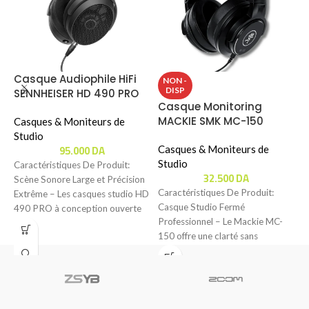
Casque Audiophile HiFi
NON -
DISP
SENNHEISER HD 490 PRO
Casque Monitoring
C
MACKIE SMK MC-150
P
Casques & Moniteurs de
Studio
95.000
DA
Casques & Moniteurs de
C
Studio
S
Caractéristiques De Produit:
32.500
DA
Scène Sonore Large et Précision
Caractéristiques De Produit:
C
Extrême – Les casques studio HD
Casque Studio Fermé
C
490 PRO à conception ouverte
Professionnel – Le Mackie MC-
a
offrent
150 offre une clarté sans
e
précédent grâce à ses
I
transducteurs