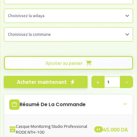
Ajouter au panier
Acheter maintenant
+
−
Résumé De La Commande
Casque Monitoring Studio Professional
45.000
DA
x1
RODE NTH-100