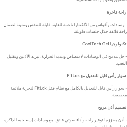
‫ راحة فاخرة
‫- وسادات وأقواس من الألكنتارا ناعمة للغاية، قابلة للتنفس ومتينة لضمان
راحة فائقة خلال جلسات طويلة.
‫ تكنولوجيا CoolTech Gel
‫- جل مدمج في الوسادات لامتصاص وتبديد الحرارة، تبريد الأذنين وتقليل
التعب.
‫ سوار رأس قابل للتعديل مع FitLok
‫- سوار رأس قابل للتعديل بالكامل مع نظام قفل FitLok لتجربة ملائمة
مخصصة.
‫ تصميم أذن مريح
‫- أذن محززة لتوفير راحة وأداء صوتي فائق، مع وسادات إسفنجية للذاكرة
لعزل ممتاز للصوت.