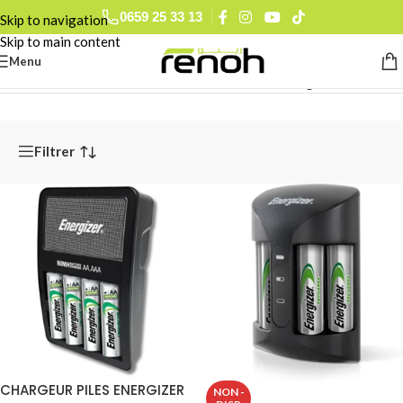
0659 25 33 13
Skip to navigation
0793 78 74 27
Skip to main content
0560 90 52 15
Menu
Accueil
/
Alimentation Audiovisuel
/
Power-Banks
/
Page 2
Filtrer
CHARGEUR PILES ENERGIZER
NON -