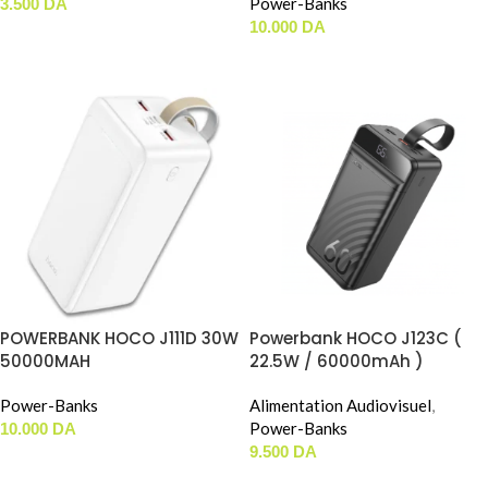
Power-Banks
3.500
DA
10.000
DA
AJOUTER AU PANIER
AJOUTER AU PANIER
POWERBANK HOCO J111D 30W
Powerbank HOCO J123C (
50000MAH
22.5W / 60000mAh )
Power-Banks
Alimentation Audiovisuel
,
Power-Banks
10.000
DA
9.500
DA
AJOUTER AU PANIER
AJOUTER AU PANIER