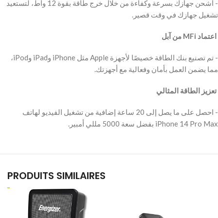
‫- اشحن جهازك بسرعة وكفاءة من خلال خرج طاقة بقوة 12 واط، لتستعيد
تشغيل جهازك في وقت قصير.
‫ اعتماد MFi من آبل
‫- تم تصنيع بنك الطاقة خصيصًا لأجهزة Apple مثل iPhone وiPad وiPod،
مما يضمن العمل بأمان وفعالية مع أجهزتك.
‫ تعزيز الطاقة المثالي
‫- احصل على ما يصل إلى 20 ساعة إضافية من تشغيل الفيديو لهاتف
iPhone 14 Pro Max بفضل سعة 5000 مللي أمبير.
PRODUITS SIMILAIRES