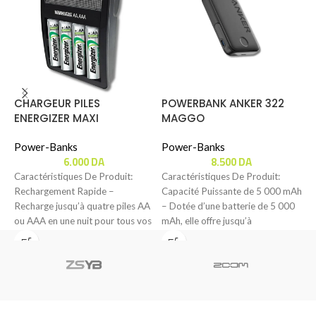
CHARGEUR PILES
POWERBANK ANKER 322
P
ENERGIZER MAXI
MAGGO
Power-Banks
Power-Banks
P
6.000
DA
8.500
DA
Caractéristiques De Produit:
Caractéristiques De Produit:
C
Rechargement Rapide –
Capacité Puissante de 5 000 mAh
C
Recharge jusqu’à quatre piles AA
– Dotée d’une batterie de 5 000
P
ou AAA en une nuit pour tous vos
mAh, elle offre jusqu’à
5
besoins
d