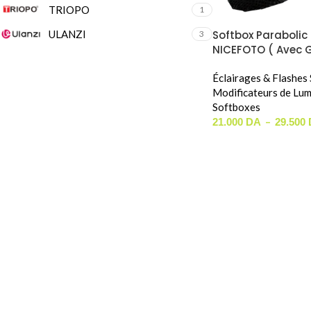
TRIOPO
1
ULANZI
Softbox Parabolic
3
NICEFOTO ( Avec G
70cm / 90cm / 12
Éclairages & Flashes 
Modificateurs de Lum
Softboxes
–
21.000
DA
29.500