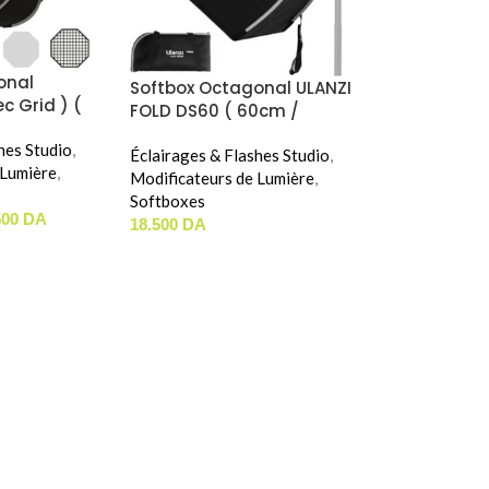
onal
Softbox Octagonal ULANZI
c Grid ) (
FOLD DS60 ( 60cm /
 120cm )
Bowens Mount )
hes Studio
,
Éclairages & Flashes Studio
,
 Lumière
,
Modificateurs de Lumière
,
Softboxes
500
DA
18.500
DA