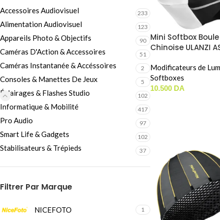
Câbles Video
Accessoires Audiovisuel
233
Alimentation Audiovisuel
123
Mini Softbox Boule
Appareils Photo & Objectifs
90
Chinoise ULANZI A
Caméras D'Action & Accessoires
51
(30cm / Mini Bow
Caméras Instantanée & Accéssoires
Mount)
Modificateurs de Lum
2
Softboxes
Consoles & Manettes De Jeux
5
10.500
DA
Éclairages & Flashes Studio
102
Informatique & Mobilité
417
Pro Audio
97
Smart Life & Gadgets
102
Stabilisateurs & Trépieds
37
Filtrer Par Marque
NICEFOTO
1