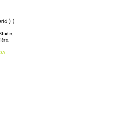
rid ) (
0cm )
Studio
,
ière
,
DA