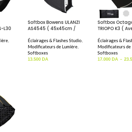
Softbox Bowens ULANZI
Softbox Octag
S-L30
AS4545 ( 45x45cm /
TRIOPO K3 ( Ave
ens
Bowens Mount )
70cm / 90cm /
ière
,
Éclairages & Flashes Studio
,
Éclairages & Flas
Modificateurs de Lumière
,
Modificateurs de
Softboxes
Softboxes
–
13.500
DA
17.000
DA
23.