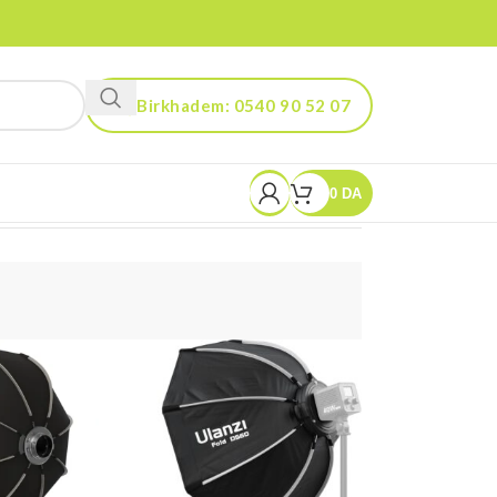
Birkhadem: 0540 90 52 07
Kouba: 0560 90 52 03
0
DA