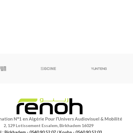
ation N°1 en Algérie Pour l’Univers Audiovisuel & Mobilité
2, 129 Lotissement Essalem, Birkhadem 16029
l : Birkhadem - 0540 90 52 07 / Kouba - 0560 90 52 03