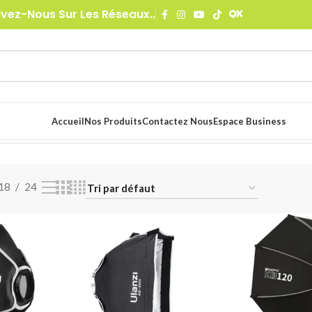
ivez-Nous Sur Les Réseaux..
Accueil
Nos Produits
Contactez Nous
Espace Business
tboxes
5 résultats affichés
18
24