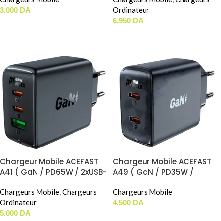
Ordinateur
3.000
DA
6.950
DA
CHOIX DES OPTIONS
CHOIX DES OPTIONS
Chargeur Mobile ACEFAST
Chargeur Mobile ACEFAST
A41 ( GaN / PD65W / 2xUSB-
A49 ( GaN / PD35W /
C + 1xUSB-A )
2xUSB-C )
Chargeurs Mobile
,
Chargeurs
Chargeurs Mobile
Ordinateur
4.500
DA
5.000
DA
AJOUTER AU PANIER