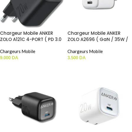
Chargeur Mobile ANKER
Chargeur Mobile ANKER
ZOLO A121C 4-PORT ( PD 3.0
ZOLO A2696 ( GaN / 35W /
/ 70W / 3xUSB-C + 1xUSB-A )
1xUSB-C) ( JUSTE BOITIER )
( JUSTE BOITIER )
Chargeurs Mobile
Chargeurs Mobile
9.000
DA
3.500
DA
AJOUTER AU PANIER
AJOUTER AU PANIER