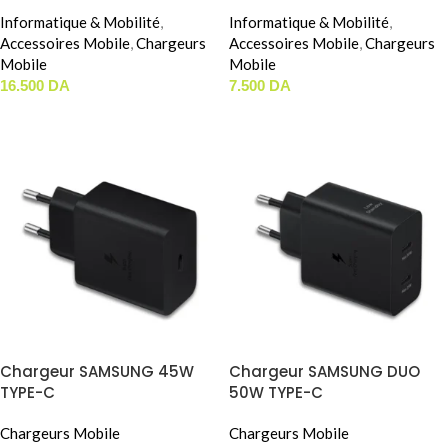
CHARGER KIT Avec Cable
CHARGER KIT (JR-TCG02)
240W (JR-TCG05EU)
Informatique & Mobilité
,
Informatique & Mobilité
,
Accessoires Mobile
,
Chargeurs
Accessoires Mobile
,
Chargeurs
Mobile
Mobile
16.500
DA
7.500
DA
LIRE LA SUITE
LIRE LA SUITE
Chargeur SAMSUNG 45W
Chargeur SAMSUNG DUO
TYPE-C
50W TYPE-C
Chargeurs Mobile
Chargeurs Mobile