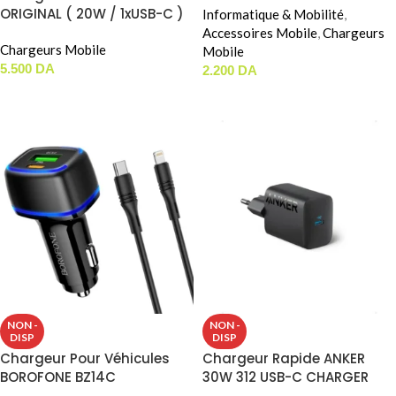
ORIGINAL ( 20W / 1xUSB-C )
Informatique & Mobilité
,
Accessoires Mobile
,
Chargeurs
Chargeurs Mobile
Mobile
5.500
DA
2.200
DA
LIRE LA SUITE
AJOUTER AU PANIER
NON -
NON -
DISP
DISP
Chargeur Pour Véhicules
Chargeur Rapide ANKER
BOROFONE BZ14C
30W 312 USB-C CHARGER
(B2640)