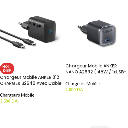
Chargeur Mobile ANKER
NON -
DISP
NANO A2692 ( 45W / 1xUSB-
Chargeur Mobile ANKER 312
C ) ( JUSTE BOITIER )
CHARGER B2640 Avec Cable
Chargeurs Mobile
Inclu Type-C To Type-C (
4.000
DA
PD3.0 / 30W / 1xUSB-C )
Chargeurs Mobile
AJOUTER AU PANIER
3.500
DA
LIRE LA SUITE