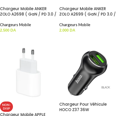
Chargeur Mobile ANKER
Chargeur Mobile ANKER
ZOLO A2698 ( GaN / PD 3.0 /
ZOLO A2699 ( GaN / PD 3.0 /
30W / 1xUSB-C ) ( JUSTE
20W / 1xUSB-C ) ( JUSTE
BOITIER )
Chargeurs Mobile
BOITIER )
Chargeurs Mobile
2.500
DA
2.000
DA
CHOIX DES OPTIONS
AJOUTER AU PANIER
Chargeur Pour Véhicule
NON -
DISP
HOCO Z37 36W
Chargeur Mobile APPLE