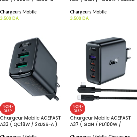
1xUSB-A )
C )
Chargeurs Mobile
Chargeurs Mobile
3.500
DA
3.500
DA
AJOUTER AU PANIER
CHOIX DES OPTIONS
NON -
NON -
DISP
DISP
Chargeur Mobile ACEFAST
Chargeur Mobile ACEFAST
A33 ( QC18W / 2xUSB-A )
A37 ( GaN / PD100W /
3xUSB-C + 1xUSB-A )
Chargeurs Mobile
Chargeurs Mobile
,
Chargeurs