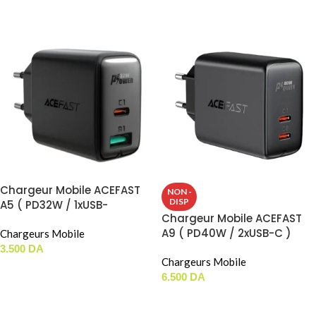
CHOIX DES OPTIONS
Chargeur Mobile ACEFAST
NON -
DISP
A5 ( PD32W / 1xUSB-
Chargeur Mobile ACEFAST
C+1xUSB-A )
A9 ( PD40W / 2xUSB-C )
Chargeurs Mobile
3.500
DA
Chargeurs Mobile
CHOIX DES OPTIONS
6.500
DA
CHOIX DES OPTIONS