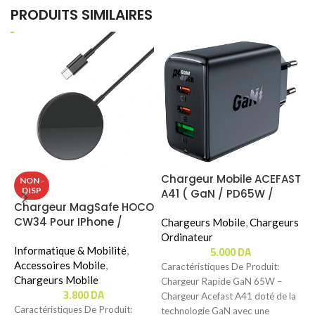
PRODUITS SIMILAIRES
Chargeur Mobile ACEFAST
C
NON -
DISP
A41 ( GaN / PD65W /
N
Chargeur MagSafe HOCO
2xUSB-C + 1xUSB-A )
P
CW34 Pour IPhone /
Chargeurs Mobile
,
Chargeurs
)
C
Apple Watch
Ordinateur
5.000
DA
Informatique & Mobilité
,
C
Accessoires Mobile
,
Caractéristiques De Produit:
C
Chargeurs Mobile
Chargeur Rapide GaN 65W –
p
3.800
DA
Chargeur Acefast A41 doté de la
r
Caractéristiques De Produit:
technologie GaN avec une