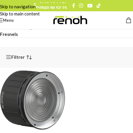
0793 78 74 27
Skip to navigation
0560 90 52 15
Skip to main content
Menu
Accueil
/
Éclairages & Flashes Studio
/
Modificateurs de Lumière
/
Fresnels
Filtrer