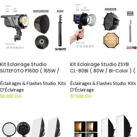
Kit Eclairage Studio
Kit Eclairage Studio ZSYB
SUTEFOTO P160D ( 165W /
CL-80Bi ( 80W / Bi-Color ) (
Daylight ) ( Parabolic 60cm
OCTA 45cm )
)
Éclairages & Flashes Studio
,
Kits
Éclairages & Flashes Studio
,
Kits
D'Éclairage
D'Éclairage
56.000
DA
37.500
DA
AJOUTER AU PANIER
AJOUTER AU PANIER