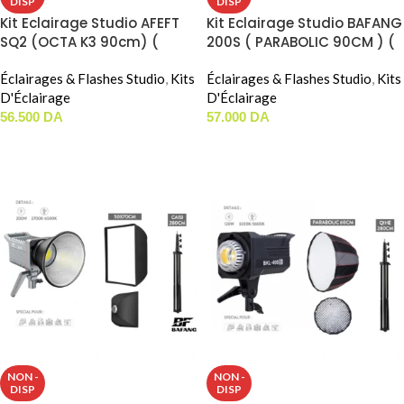
DISP
DISP
Kit Eclairage Studio AFEFT
Kit Eclairage Studio BAFANG
SQ2 (OCTA K3 90cm) (
200S ( PARABOLIC 90CM ) (
250W / Bi-Color )
200W / Bi-Color )
Éclairages & Flashes Studio
,
Kits
Éclairages & Flashes Studio
,
Kits
D'Éclairage
D'Éclairage
56.500
DA
57.000
DA
LIRE LA SUITE
LIRE LA SUITE
NON -
NON -
DISP
DISP