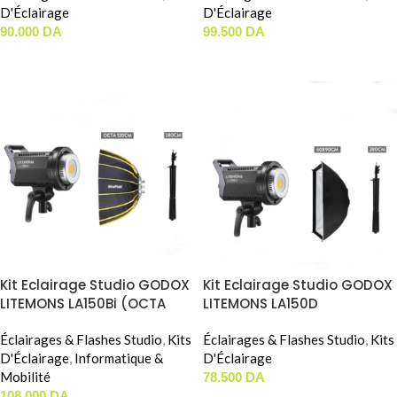
D'Éclairage
D'Éclairage
90.000
DA
99.500
DA
AJOUTER AU PANIER
AJOUTER AU PANIER
Kit Eclairage Studio GODOX
Kit Eclairage Studio GODOX
LITEMONS LA150Bi (OCTA
LITEMONS LA150D
NICEFOTO 120CM)
(60x90cm)
Éclairages & Flashes Studio
,
Kits
Éclairages & Flashes Studio
,
Kits
D'Éclairage
,
Informatique &
D'Éclairage
Mobilité
78.500
DA
108.000
DA