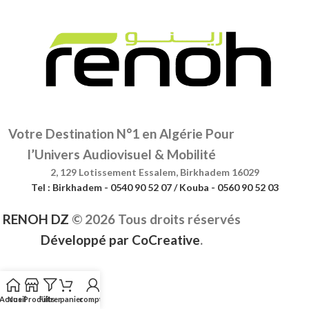
Votre Destination N°1 en Algérie Pour
l’Univers Audiovisuel & Mobilité
2, 129 Lotissement Essalem, Birkhadem 16029
Tel : Birkhadem - 0540 90 52 07 / Kouba - 0560 90 52 03
RENOH DZ
©
2026 Tous droits réservés
Développé par
CoCreative
.
Accueil
Nos Produits
Filtrer
panier
compte
Menu