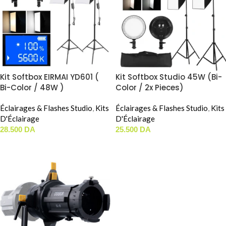
Kit Softbox EIRMAI YD601 (
Kit Softbox Studio 45W (Bi-
Bi-Color / 48W )
Color / 2x Pieces)
Éclairages & Flashes Studio
,
Kits
Éclairages & Flashes Studio
,
Kits
D'Éclairage
D'Éclairage
28.500
DA
25.500
DA
AJOUTER AU PANIER
AJOUTER AU PANIER