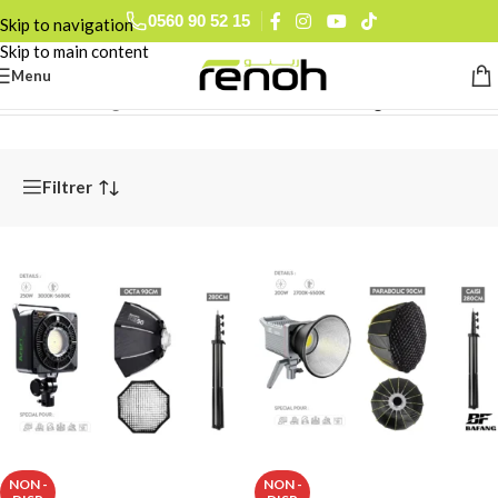
0560 90 52 15
Skip to navigation
Skip to main content
Menu
Accueil
/
Éclairages & Flashes Studio
/
Kits D'Éclairage
Filtrer
NON -
NON -