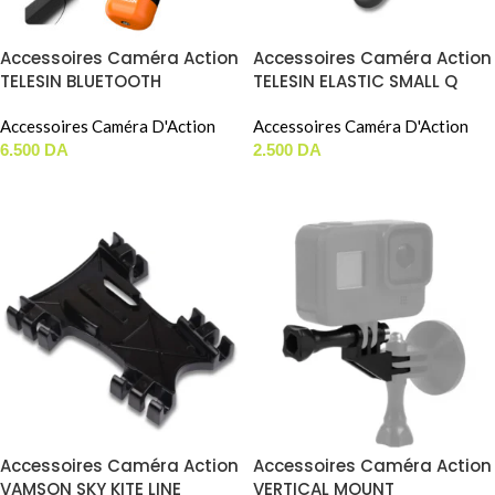
Accessoires Caméra Action
Accessoires Caméra Action
TELESIN BLUETOOTH
TELESIN ELASTIC SMALL Q
FLOATING STICK (S4-FHG-
HANDLEBAR MOUNT (TLQ-
01-TGP)
Accessoires Caméra D'Action
001)
Accessoires Caméra D'Action
6.500
DA
2.500
DA
AJOUTER AU PANIER
AJOUTER AU PANIER
Accessoires Caméra Action
Accessoires Caméra Action
VAMSON SKY KITE LINE
VERTICAL MOUNT