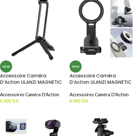
NEW
NEW
Accessoire Caméra
Accessoire Caméra
D’Action ULANZI MAGNETIC
D’Action ULANZI MAGNETIC
CAMERA TRIPOD Pour DJI
EXPANSION BRACKET Pour
Action 3/4/5 (MA70)
Accessoires Caméra D'Action
DJI Pocket 3 / 4 (PM01)
Accessoires Caméra D'Action
6.500
DA
6.500
DA
AJOUTER AU PANIER
AJOUTER AU PANIER