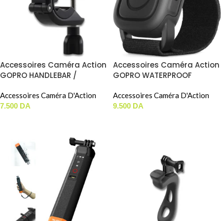
Accessoires Caméra Action
Accessoires Caméra Action
GOPRO HANDLEBAR /
GOPRO WATERPROOF
SEATPOST / POLE MOUNT
SHUTTER REMOTE Pour (HERO
Accessoires Caméra D'Action
13/12/11/11 Mini)
Accessoires Caméra D'Action
7.500
DA
9.500
DA
AJOUTER AU PANIER
AJOUTER AU PANIER