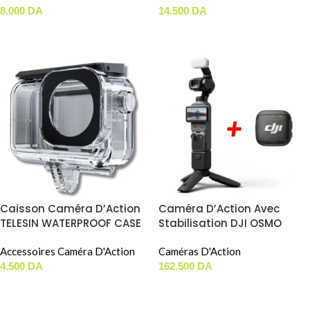
8.000
DA
14.500
DA
AJOUTER AU PANIER
AJOUTER AU PANIER
Caisson Caméra D’Action
Caméra D’Action Avec
TELESIN WATERPROOF CASE
Stabilisation DJI OSMO
Pour DJI ACTION 3 / 4 / 5
POCKET 4 CREATOR COMBO
PRO (OA-WTP-003)
Accessoires Caméra D'Action
Caméras D'Action
4.500
DA
162.500
DA
AJOUTER AU PANIER
AJOUTER AU PANIER