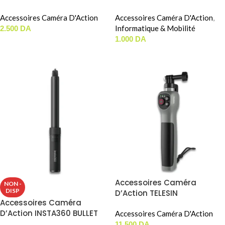
MOUNT
Accessoires Caméra D'Action
Accessoires Caméra D'Action
,
Informatique & Mobilité
2.500
DA
1.000
DA
AJOUTER AU PANIER
AJOUTER AU PANIER
Accessoires Caméra
NON -
DISP
D’Action TELESIN
Accessoires Caméra
UNDERWATER SELFIE STICK
D’Action INSTA360 BULLET
WITH REMOTE CONTROL (GP-
Accessoires Caméra D'Action
TIME ACCESSORY BUNDLE
WBT-001)
11.500
DA