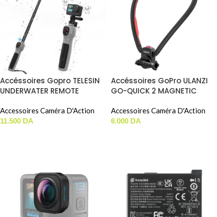
Accéssoires Gopro TELESIN
Accéssoires GoPro ULANZI
UNDERWATER REMOTE
GO-QUICK 2 MAGNETIC
CONTROL STICK (GP-WBT-
NECK HOLDER
001)
Accessoires Caméra D'Action
Accessoires Caméra D'Action
11.500
DA
6.000
DA
AJOUTER AU PANIER
AJOUTER AU PANIER