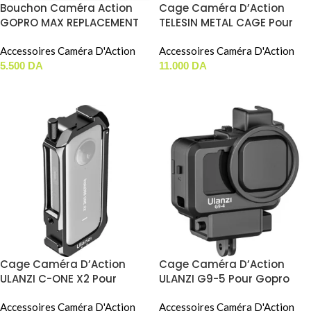
Bouchon Caméra Action
Cage Caméra D’Action
GOPRO MAX REPLACEMENT
TELESIN METAL CAGE Pour
LENS CAPS
DJI ACTION 6 ( S6-FMS-35-
Accessoires Caméra D'Action
TDJ )
Accessoires Caméra D'Action
5.500
DA
11.000
DA
AJOUTER AU PANIER
AJOUTER AU PANIER
Cage Caméra D’Action
Cage Caméra D’Action
ULANZI C-ONE X2 Pour
ULANZI G9-5 Pour Gopro
Insta360 ONE X2
Hero 9/10/11
Accessoires Caméra D'Action
Accessoires Caméra D'Action