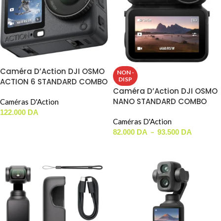
Caméra D’Action DJI OSMO
NON -
DISP
ACTION 6 STANDARD COMBO
Caméra D’Action DJI OSMO
NANO STANDARD COMBO
Caméras D'Action
122.000
DA
Caméras D'Action
AJOUTER AU PANIER
–
82.000
DA
93.500
DA
CHOIX DES OPTIONS