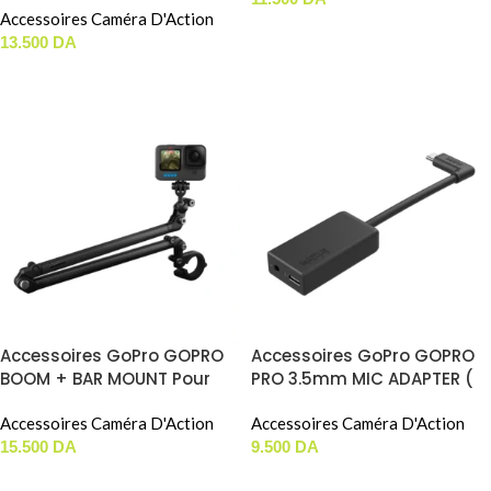
Pour Insta360 X Series
Accessoires Caméra D'Action
AJOUTER AU PANIER
Caméras (CCINGBTH/B)
13.500
DA
LIRE LA SUITE
Accessoires GoPro GOPRO
Accessoires GoPro GOPRO
BOOM + BAR MOUNT Pour
PRO 3.5mm MIC ADAPTER (
Gopro HERO Et Autre
Pour GoPro HERO 5 À 13
Caméras D’Action …
Accessoires Caméra D'Action
Black / HERO 5 Session )
Accessoires Caméra D'Action
15.500
DA
9.500
DA
AJOUTER AU PANIER
AJOUTER AU PANIER