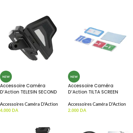
NEW
NEW
Accessoire Caméra
Accessoire Caméra
D’Action TELESIN SECOND
D’Action TILTA SCREEN
GENERATION MOTORCYCLE
PROTECTOR (GLASS) Pour
HELMET BRACKET (GP-HBM-
Accessoires Caméra D'Action
DJI Pocket 4 (TA-T96-SP)
Accessoires Caméra D'Action
MT2-YH)
4.000
DA
2.000
DA
AJOUTER AU PANIER
AJOUTER AU PANIER