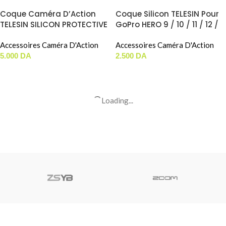
Coque Caméra D’Action
Coque Silicon TELESIN Pour
TELESIN SILICON PROTECTIVE
GoPro HERO 9 / 10 / 11 / 12 /
CASE Pour DJI ACTION 6 (
13 Black (Noir) (S6-PTC-
S6-PTC-11 )
Accessoires Caméra D'Action
010-TGP)
Accessoires Caméra D'Action
5.000
DA
2.500
DA
AJOUTER AU PANIER
AJOUTER AU PANIER
Filtres Caméra D’Action
NON -
DISP
TELESIN FILTER KIT (VND+ 1/4
Gilet Pour Caméra D’Action
Black Mist+Cool Rose+CPL)