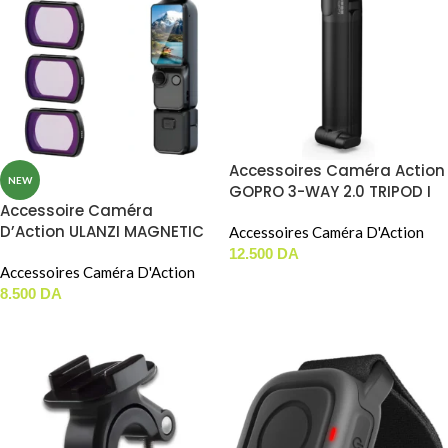
Accessoires Caméra Action
NEW
GOPRO 3-WAY 2.0 TRIPOD I
Accessoire Caméra
GRIP I ARM
D’Action ULANZI MAGNETIC
Accessoires Caméra D'Action
ND FILTER SET LENS FOR DJI
12.500
DA
OSMO POCKET 3 / 4 ( PK-03
Accessoires Caméra D'Action
AJOUTER AU PANIER
)
8.500
DA
AJOUTER AU PANIER