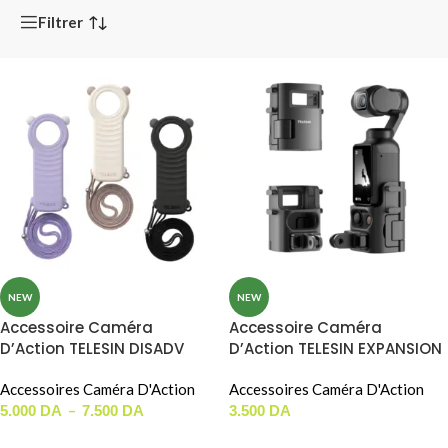
Filtrer
NEW
NEW
Accessoire Caméra
Accessoire Caméra
D’Action TELESIN DISADV
D’Action TELESIN EXPANSION
CASE POUR DJI OSMO
ADAPTER FOR DJI OSMO
POCKET 3 / 4 (S6-FMS-44-
Accessoires Caméra D'Action
POCKET 3 / 4 ( S7-CFR-01-
Accessoires Caméra D'Action
TDJ)
–
TDJ )
5.000
DA
7.500
DA
3.500
DA
CHOIX DES OPTIONS
AJOUTER AU PANIER