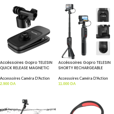
Accéssoires Gopro TELESIN
Accéssoires Gopro TELESIN
QUICK RELEASE MAGNETIC
SHORTY RECHARGEABLE
BACKPACK CLIP (S2-JFM-01)
SELFIE STICK (S1-CSS-01-
Accessoires Caméra D'Action
TGP)
Accessoires Caméra D'Action
2.900
DA
11.000
DA
AJOUTER AU PANIER
AJOUTER AU PANIER