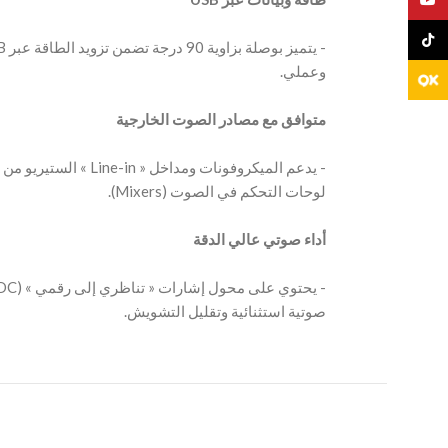
TikTo
‫متوافق مع مصادر الصوت الخارجية
‫- يدعم الميكروفونات وم
‫أداء صوتي عالي الدقة