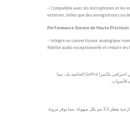
– Compatible avec les microphones et les e
externes, telles que des enregistreurs ou d
Performance Sonore de Haute Précision
– Intègre un convertisseur analogique-num
fidélité audio exceptionnelle et réduire les 
‫- التقط صوتاً فائق الجودة عبر توصيل ميكروفون خارجي احترافي بكاميرا GoPro الخاصة بك، مما
‫- يتيح لك توصيل مجموعة واسعة من الميكروفونات الخارجية بقطر 3.5 مم بكل سهولة، مما يوفر مرونة