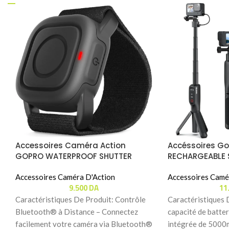
Accessoires Caméra Action
Accéssoires Go
GOPRO WATERPROOF SHUTTER
RECHARGEABLE S
REMOTE Pour (HERO 13/12/11/11 Mini)
CSS-01-TGP)
Accessoires Caméra D'Action
Accessoires Camé
9.500
DA
11
Caractéristiques De Produit: Contrôle
Caractéristiques 
Bluetooth® à Distance – Connectez
capacité de batter
facilement votre caméra via Bluetooth®
intégrée de 5000