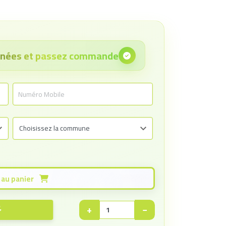
onnées et passez commande
Ajouter au panier
+
−