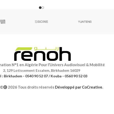
améra lors
efficacement la caméra Insta360
ation N°1 en Algérie Pour l’Univers Audiovisuel & Mobilité
2, 129 Lotissement Essalem, Birkhadem 16029
l : Birkhadem - 0540 90 52 07 / Kouba - 0560 90 52 03
©
2026 Tous droits réservés
Développé par
CoCreative
.