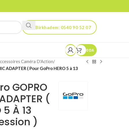
Birkhadem: 0540 90 52 07
Kouba: 0560 90 52 03
0
DA
ccessoires Caméra D'Action
/
IC ADAPTER ( Pour GoPro HERO 5 à 13
Pro GOPRO
ADAPTER (
 5 À 13
ession )