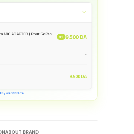
e
m MIC ADAPTER ( Pour GoPro
9.500
DA
x1
-
9.500
DA
d By WPCODFLOW
ON
ABOUT BRAND