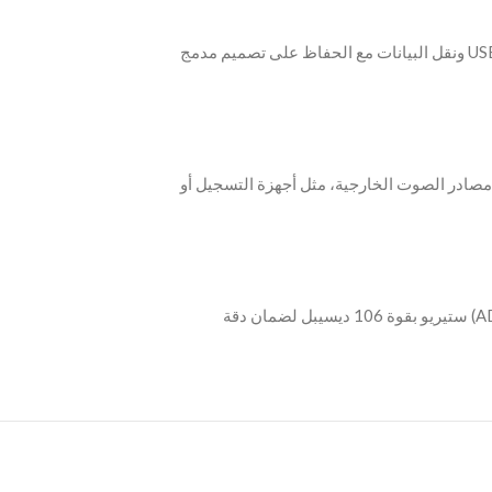
‫- يتميز بوصلة بزاوية 90 درجة تضمن تزويد الطاقة عبر USB ونقل البيانات مع الحفاظ على تصميم مدمج
داخل « Line-in » الستيريو من مصادر الصوت الخارجية، مثل أجهزة التسجيل أو
‫- يحتوي على محول إشارات « تناظري إلى رقمي » (ADC) ستيريو بقوة 106 ديسيبل لضمان دقة