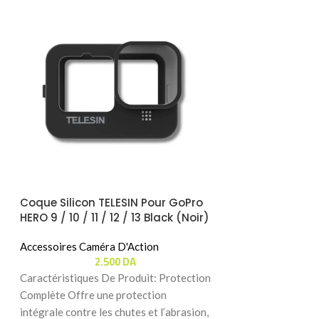
Coque Silicon TELESIN Pour GoPro
Ventouse Triple
HERO 9 / 10 / 11 / 12 / 13 Black (Noir)
Caméras D’Act
(S6-PTC-010-TGP)
Accessoires Caméra D'Action
Accessoires Camé
2.500
DA
1.
Caractéristiques De Produit: Protection
Caractéristiques D
Complète Offre une protection
Triple Ventouse H
intégrale contre les chutes et l’abrasion,
trépied de voiture