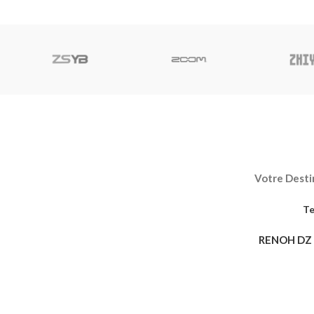
pour prendre des photos ou
recharger votre c
lancer/arrêter
Votre Destin
Te
RENOH DZ