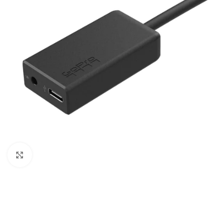
Câbles Video
Click to enlarge