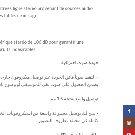
ntrées ligne stéréo provenant de sources audio
es tables de mixage.
érique stéréo de 106 dB pour garantir une
bruits indésirables.
‫توصيل واسع بفتحة 3.5 مم
Face
Insta
‫طاقة وبيانات عبر USB
YouT