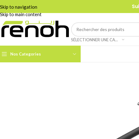
Su
Skip to navigation
Skip to main content
SÉLECTIONNER UNE CATÉGORIE
Nos Categories
Accessoires Caméra PTZ
Boom Arms & Supports À
Table
Câbles et Adaptateurs
Adaptateurs &
Convertisseurs
Cages & Grips Smartphone
Câbles Audio
Cartes de Capture Audio /
Vidéo
Câbles Data & Réseau