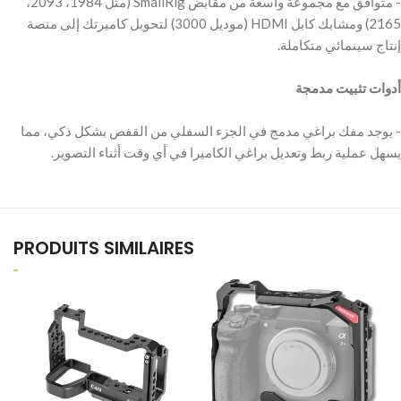
‫- متوافق مع مجموعة واسعة من مقابض SmallRig (مثل 1984، 2093،
2165) ومشابك كابل HDMI (موديل 3000) لتحويل كاميرتك إلى منصة
‫أدوات تثبيت مدمجة
‫- يوجد مفك براغي مدمج في الجزء السفلي من القفص بشكل ذكي، مما
PRODUITS SIMILAIRES