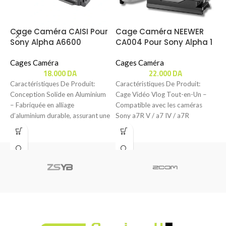
Cage Caméra CAISI Pour
Cage Caméra NEEWER
C
Sony Alpha A6600
CA004 Pour Sony Alpha 1
B
/ 7S III / 7 IV / 7R IV / 7R V
B
Cages Caméra
Cages Caméra
C
18.000
DA
22.000
DA
Caractéristiques De Produit:
Caractéristiques De Produit:
C
Conception Solide en Aluminium
Cage Vidéo Vlog Tout-en-Un –
C
– Fabriquée en alliage
Compatible avec les caméras
d
d’aluminium durable, assurant une
Sony a7R V / a7 IV / a7R
p
protection robuste pour votre
p
Sony