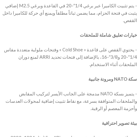
‫- يتم تثبيت الكاميرا عبر برغي 1/4″-20 في القاعدة وبرغي M2.5 إضافي
يثبت في فتحة الحزام، مما يضمن ثباتاً مطلقاً ويمنع أي حركة للكاميرا داخل
‫خيارات تعليق شاملة للملحقات
‫- يحتوي القفص على قاعدة « Cold Shoe » وفتحات ملولبة متعددة مقاس
1/4″-20 و3/8″-16، بالإضافة إلى فتحات تحديد ARRI لمنع دوران
‫سكة NATO ومرونة جانبية
‫- يتميز بسكة NATO مدمجة على الجانب الأيسر لتركيب المقابض
والملحقات المتوافقة بسرعة، مع نقاط تثبيت إضافية لمحولات العدسات
‫بيئة تصوير احترافية