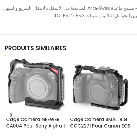
‫- تسمح قاعدة Arca-Swiss المدمجة في الأسفل بالانتقال السريع والسهل
PRODUITS SIMILAIRES
Cage Caméra NEEWER
Cage Caméra SMALLRIG
C
CA004 Pour Sony Alpha 1
CCC2271 Pour Canon EOS
P
/ 7S III / 7 IV / 7R IV / 7R V
( 5D Mark III / 5D Mark IV
C