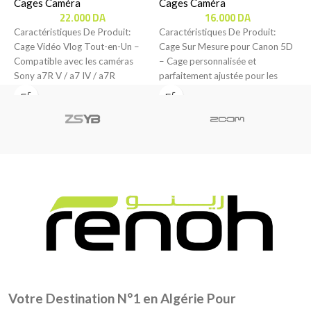
Cages Caméra
)
Cages Caméra
C
22.000
DA
16.000
DA
Caractéristiques De Produit:
Caractéristiques De Produit:
C
Cage Vidéo Vlog Tout-en-Un –
Cage Sur Mesure pour Canon 5D
C
Compatible avec les caméras
– Cage personnalisée et
–
Sony a7R V / a7 IV / a7R
parfaitement ajustée pour les
s
appareils Canon 5D
C
Votre Destination N°1 en Algérie Pour