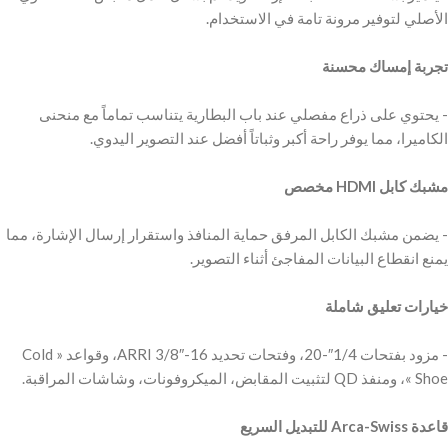
‫تجربة إمساك محسنة
‫- يحتوي على ذراع مفصلي عند باب البطارية يتناسب تماماً مع منحنى
‫مشبك كابل HDMI مخصص
‫- يضمن مشبك الكابل المرفق حماية المنافذ واستقرار إرسال الإشارة، مما
‫- مزود بفتحات 1/4″-20، وفتحات تحديد ARRI 3/8″-16، وقواعد « Cold
‫قاعدة Arca-Swiss للتبديل السريع