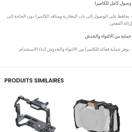
‫ وصول كامل للكاميرا
‫- يحافظ على الوصول إلى باب البطارية ومنافذ الكاميرا دون الحاجة إلى
إزالة القفص.
‫ حماية من الالتواء والخدش
‫- يوفر حماية فعالة للكاميرا من الالتواء والخدوش أثناء الاستخدام.
PRODUITS SIMILAIRES