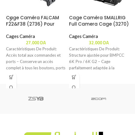
Cage Caméra FALCAM
Cage Caméra SMALLRIG
F22&F38 (2736) Pour
Full Camera Cage (3270)
C
Panasonic Lumix S5
Pour Blackmagic BMPCC
B
Cages Caméra
( 6K PRO / 6K G2 )
Cages Caméra
27.000
DA
32.000
DA
C
Caractéristiques De Produit:
Caractéristiques De Produit:
Accès total aux commandes et
Structure ajustée pour BMPCC
C
ports – Conserve un accès
6K Pro / 6K G2 – Cage
A
complet à tous les boutons, ports
parfaitement adaptée à la
p
et
BMPCC 6K
p
l