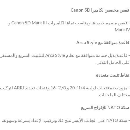
‫ قفص مخصص لكاميرا Canon 5D
‫- قفص مصمم خصيصًا ومناسب تمامًا لكاميرات Canon 5D Mark III و
Mark IV.
‫ قاعدة متوافقة مع Arca Style
‫- قاعدة بذيل حمامة متوافقة مع نظام Arca Style للتثبيت السريع والمستقر
على الحامل الثلاثي.
‫ نقاط تثبيت متعددة
‫- مزود بعدة فتحات لولبية 1/4″-20 و 3/8″-16 وفتحات تحديد ARRI لتركيب
مختلف الملحقات.
‫ سكة NATO للإفراج السريع
‫- سكة NATO على الجانب الأيسر تتيح فك وتركيب الإعداد بسرعة وسهولة.