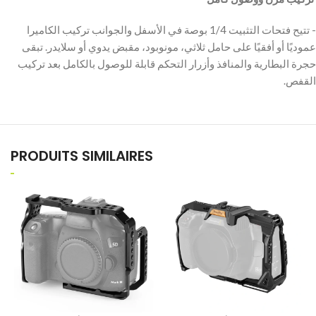
‫- تتيح فتحات التثبيت 1/4 بوصة في الأسفل والجوانب تركيب الكاميرا
عموديًا أو أفقيًا على حامل ثلاثي، مونوبود، مقبض يدوي أو سلايدر. تبقى
حجرة البطارية والمنافذ وأزرار التحكم قابلة للوصول بالكامل بعد تركيب
القفص.
PRODUITS SIMILAIRES