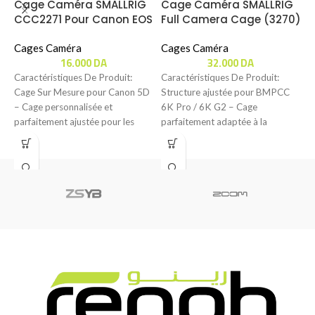
Cage Caméra SMALLRIG
Cage Caméra SMALLRIG
CCC2271 Pour Canon EOS
Full Camera Cage (3270)
C
( 5D Mark III / 5D Mark IV
Pour Blackmagic BMPCC
B
)
Cages Caméra
( 6K PRO / 6K G2 )
Cages Caméra
16.000
DA
32.000
DA
C
Caractéristiques De Produit:
Caractéristiques De Produit:
Cage Sur Mesure pour Canon 5D
Structure ajustée pour BMPCC
C
– Cage personnalisée et
6K Pro / 6K G2 – Cage
A
parfaitement ajustée pour les
parfaitement adaptée à la
p
appareils Canon 5D
BMPCC 6K
p
l