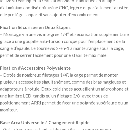
le live streaming et la réalisation vidéo. Fabriquée en alliage
d’aluminium anodisé noir usiné CNC, légère et parfaitement ajustée,
elle protège l’appareil sans ajouter d’encombrement.
Fixation Sécurisée en Deux Étapes
– Montage via une vis intégrée 1/4” et sécurisation supplémentaire
grâce à une goupille anti-torsion conçue pour l’emplacement de la
sangle d’épaule. Le tournevis 2-en-1 aimanté, rangé sous la cage,
permet de serrer facilement pour une stabilité maximale.
Fixation d’Accessoires Polyvalente
– Dotée de nombreux filetages 1/4”, la cage permet de monter
plusieurs accessoires simultanément, comme des bras magiques et
adaptateurs à rotule. Deux cold shoes accueillent un microphone et
une lumière LED, tandis qu’un filetage 3/8” avec trous de
positionnement ARRI permet de fixer une poignée supérieure ou un
moniteur.
Base Arca Universelle à Changement Rapide
– Grâce à une base standard de type Arca, la cage se monte