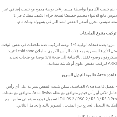
‫- يتم تثبيت الكاميرا بواسطة مسمار 1/4 بوصة مدمج مع تثبيت إضافي عبر
دبوس مانع للالتواء مصمم خصيصًا لفتحة حزام الكتف. مفك 2 في 1
مغناطيسي مخزن أسفل القفص لشد البراغي بسهولة وثبات تام.
‫ تركيب متنوع للملحقات
‫- مزود بعدة فتحات لولبية 1/4 بوصة لتركيب عدة ملحقات في نفس الوقت
مثل الأذرع السحرية ومحوّلات الرأس الكروي. حاملان cold shoe لتثبيت
ميكروفون وضوء LED، بالإضافة إلى فتحة 3/8 بوصة مع فتحات تحديد
ARRI لتركيب مقبض علوي أو شاشة ميدانية.
‫ قاعدة Arca عالمية للتبديل السريع
‫- بفضل قاعدة Arca القياسية، يمكن تثبيت القفص بسرعة على أي رأس
حامل ثلاثي أو رأس فيديو متوافق مع نظام Arca-Swiss. متوافق مع مثبتات
DJI RS 2 / RSC 2 / RS 3 / RS 3 Pro لتسجيل فيديو سينمائي سلس، مع
إمكانية التبديل السريع بين المثبت، التصوير باليد والحامل الثلاثي.
‫ تركيب مرن ووصول كامل