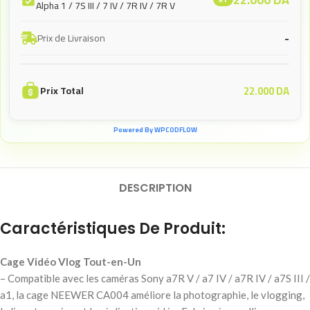
Alpha 1 / 7S III / 7 IV / 7R IV / 7R V
-
Prix de Livraison
22.000
DA
Prix Total
Powered By WPCODFLOW
DESCRIPTION
Caractéristiques De Produit:
Cage Vidéo Vlog Tout-en-Un
– Compatible avec les caméras Sony a7R V / a7 IV / a7R IV / a7S III /
a1, la cage NEEWER CA004 améliore la photographie, le vlogging,