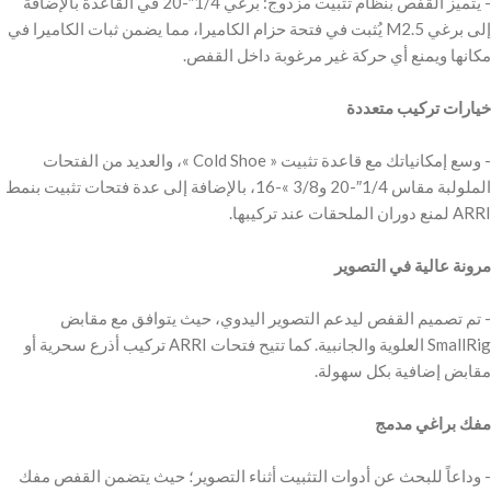
‫- يتميز القفص بنظام تثبيت مزدوج: برغي 1/4″-20 في القاعدة بالإضافة
إلى برغي M2.5 يُثبت في فتحة حزام الكاميرا، مما يضمن ثبات الكاميرا في
‫خيارات تركيب متعددة
‫- وسع إمكانياتك مع قاعدة تثبيت « Cold Shoe »، والعديد من الفتحات
الملولبة مقاس 1/4″-20 و3/8 »-16، بالإضافة إلى عدة فتحات تثبيت بنمط
‫مرونة عالية في التصوير
‫- تم تصميم القفص ليدعم التصوير اليدوي، حيث يتوافق مع مقابض
SmallRig العلوية والجانبية. كما تتيح فتحات ARRI تركيب أذرع سحرية أو
‫مفك براغي مدمج
‫- وداعاً للبحث عن أدوات التثبيت أثناء التصوير؛ حيث يتضمن القفص مفك