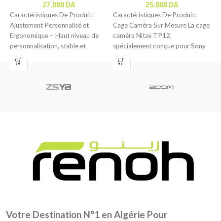
27.000
DA
25.000
DA
Caractéristiques De Produit:
Caractéristiques De Produit:
C
Ajustement Personnalisé et
Cage Caméra Sur Mesure La cage
C
Ergonomique – Haut niveau de
caméra Nitze TP12,
–
personnalisation, stable et
spécialement conçue pour Sony
p
parfaitement adapté aux modèles
A7II, A7SII, A7RII, A7III,
a
Z6 /
Votre Destination N°1 en Algérie Pour