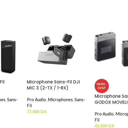
il
Microphone Sans-Fil DJI
NON -
MIC 3 (2-TX / 1-RX)
DISP
Microphone San
nes
,
Sans-
Pro Audio
,
Microphones
,
Sans-
GODOX MOVELIN
Fil
77.500
DA
Pro Audio
,
Micro
Fil
43.500
DA