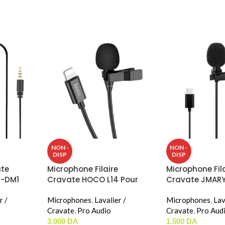
NON -
NON -
DISP
DISP
te
Microphone Filaire
Microphone Fil
M-DM1
Cravate HOCO L14 Pour
Cravate JMAR
IPhone (Lightning)
r /
Microphones
,
Lavalier /
Microphones
,
Lav
Cravate
,
Pro Audio
Cravate
,
Pro Aud
3.000
DA
1.500
DA