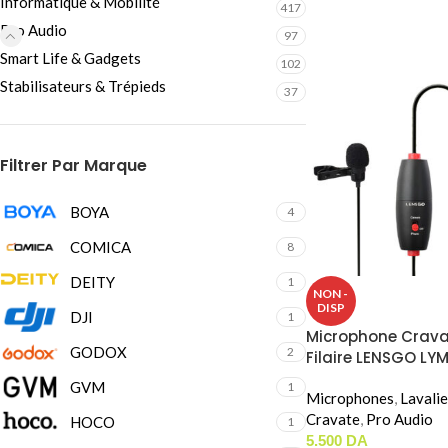
Informatique & Mobilité
417
Pro Audio
97
Smart Life & Gadgets
102
Stabilisateurs & Trépieds
37
Filtrer Par Marque
BOYA
4
COMICA
8
DEITY
1
NON -
DISP
DJI
1
Microphone Crava
GODOX
2
Filaire LENSGO LY
GVM
1
Microphones
,
Lavalie
Cravate
,
Pro Audio
HOCO
1
5.500
DA