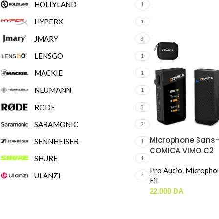
HOLLYLAND
1
HYPERX
1
JMARY
3
LENSGO
1
MACKIE
1
NEUMANN
1
RODE
3
SARAMONIC
2
Microphone Sans-F
SENNHEISER
1
COMICA VIMO C2
SHURE
1
Pro Audio
,
Micropho
ULANZI
4
Fil
22.000
DA