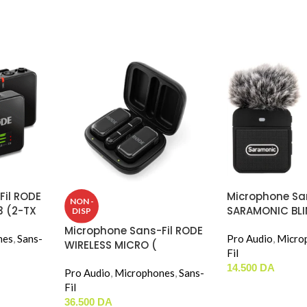
Fil RODE
Microphone San
NON -
3 (2-TX
SARAMONIC BLI
DISP
(TYPE-C)
Microphone Sans-Fil RODE
nes
,
Sans-
Pro Audio
,
Micro
WIRELESS MICRO (
Fil
Lightning )
14.500
DA
Pro Audio
,
Microphones
,
Sans-
Fil
36.500
DA