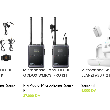
il UHF
Microphone Sans-Fil UHF
Microphone San
 K1
GODOX WMICS1 PRO KIT 1
ULANZI A30 ( 2T
Type-C + Adap
nes
,
Sans-
Pro Audio
,
Microphones
,
Sans-
Lightning Inclu 
Sans-Fil
Fil
9.000
DA
37.000
DA