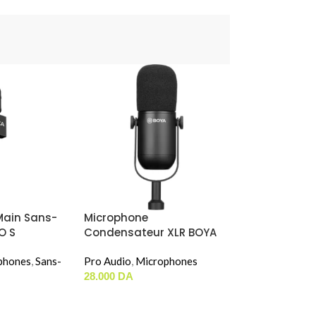
Main Sans-
Microphone
O S
Condensateur XLR BOYA
BY-DM500
phones
,
Sans-
Pro Audio
,
Microphones
28.000
DA