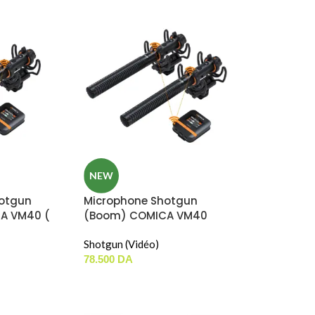
NEW
otgun
Microphone Shotgun
A VM40 (
(Boom) COMICA VM40
 Sans-Fil
COMBO ( RX+TX+TX / Peut
Utiliser En Sans-Fil Ou
Shotgun (Vidéo)
Filaire )
78.500
DA