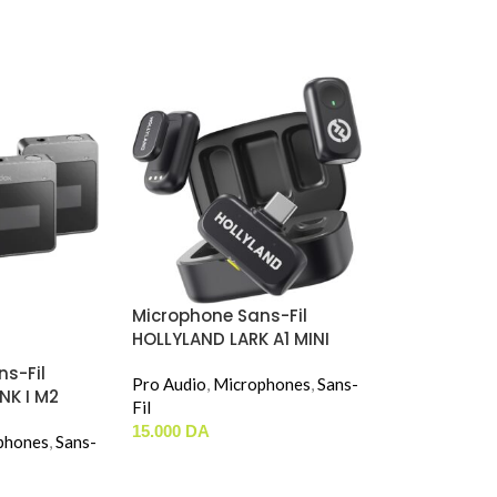
Microphone Sans-Fil
HOLLYLAND LARK A1 MINI
DUO (TYPE-C)
s-Fil
Pro Audio
,
Microphones
,
Sans-
K I M2
Fil
15.000
DA
phones
,
Sans-