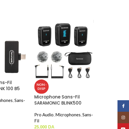
s-Fil
NON -
NK 100 B5
DISP
Microphone Sans-Fil
phones
,
Sans-
SARAMONIC BLINK500
Face
PROX Q2
Pro Audio
,
Microphones
,
Sans-
Insta
Fil
25.000
DA
YouT