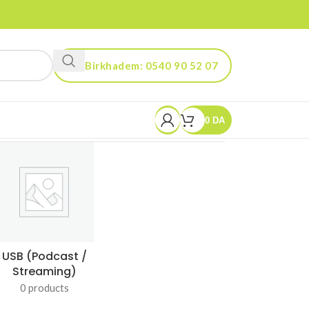
Birkhadem: 0540 90 52 07
Kouba: 0560 90 52 03
0
DA
USB (Podcast /
Streaming)
0 products