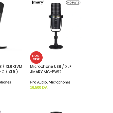
NON -
DISP
B / XLR GVM
Microphone USB / XLR
C / XLR )
JMARY MC-PW12
phones
Pro Audio
,
Microphones
16.500
DA