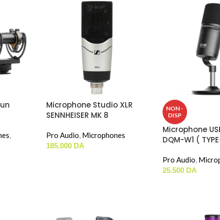
gun
Microphone Studio XLR
NON -
SENNHEISER MK 8
DISP
Microphone US
nes
,
Pro Audio
,
Microphones
DQM-W1 ( TYPE-
185.000
DA
Pro Audio
,
Micro
25.500
DA