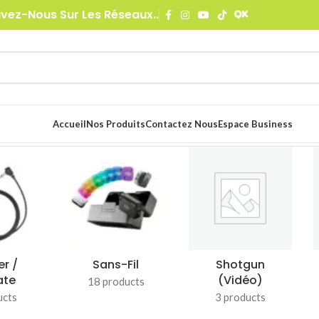
ivez-Nous Sur Les Réseaux..
Accueil
Nos Produits
Contactez Nous
Espace Business
er /
Sans-Fil
Shotgun
ate
(Vidéo)
18 products
ucts
3 products