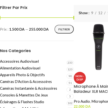
Câbles Video
Filtrer Par Prix
Show
9
12
Prix :
1.500 DA
—
255.000 DA
FILTRER
Nos Categories
Accessoires Audiovisuel
233
Alimentation Audiovisuel
123
Appareils Photo & Objectifs
NON -
90
DISP
Caméras D'Action & Accessoires
51
Microphone À Mai
Caméras Instantanée & Accéssoires
2
Baladeur XLR MAC
Consoles & Manettes De Jeux
89D
5
Pro Audio
,
Micropho
Éclairages & Flashes Studio
102
22.000
DA