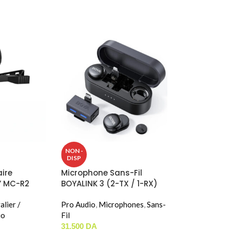
NON -
DISP
aire
Microphone Sans-Fil
Y MC-R2
BOYALINK 3 (2-TX / 1-RX)
alier /
Pro Audio
,
Microphones
,
Sans-
io
Fil
31.500
DA