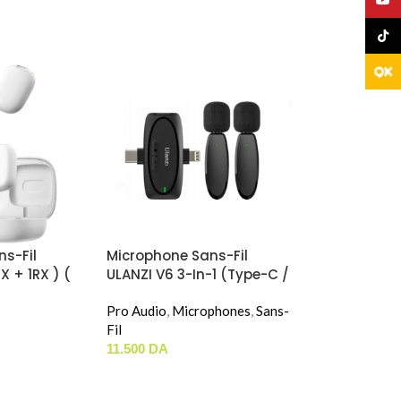
TikTo
s-Fil
Microphone Sans-Fil
X + 1RX ) (
ULANZI V6 3-In-1 (Type-C /
tateur
Lightning / 3.5mm Jack)
) « Blanc »
Pro Audio
,
Microphones
,
Sans-
Fil
11.500
DA