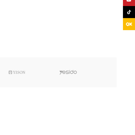
TikTo