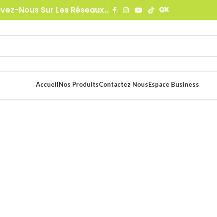
ivez-Nous Sur Les Réseaux..
Accueil
Nos Produits
Contactez Nous
Espace Business
dio
16 résultats affichés