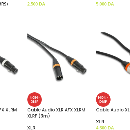
RRS)
2.500
DA
5.000
DA
NON -
NON -
DISP
DISP
FX XLRM
Cable Audio XLR AFX XLRM
Cable Audio XL
XLRF (3m)
XLR
XLR
4.500
DA