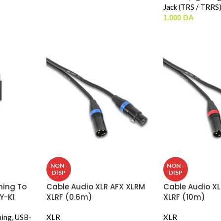
Jack (TRS / TRRS
1.000
DA
NON -
NON -
DISP
DISP
ning To
Cable Audio XLR AFX XLRM
Cable Audio XL
Y-K1
XLRF (0.6m)
XLRF (10m)
ning, USB-
XLR
XLR