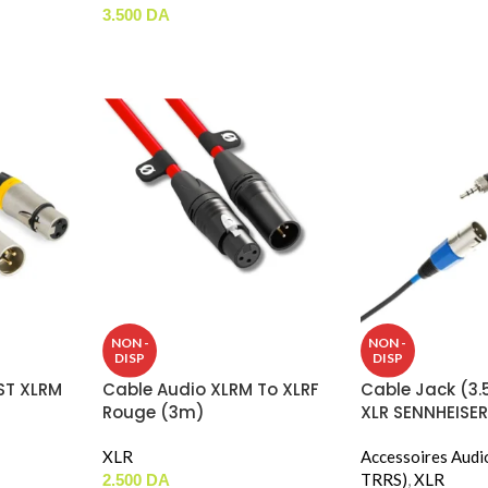
3.500
DA
NON -
NON -
DISP
DISP
ST XLRM
Cable Audio XLRM To XLRF
Cable Jack (3
Rouge (3m)
XLR SENNHEISER
XLR
Accessoires Audi
TRRS)
,
XLR
2.500
DA