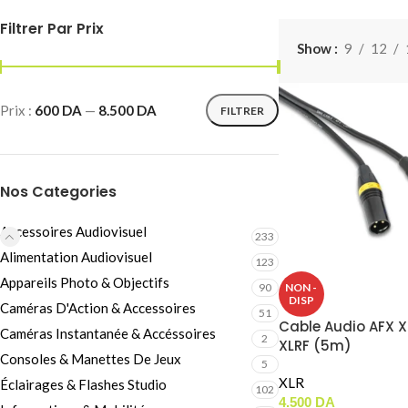
Câbles Video
Filtrer Par Prix
Show
9
12
Prix :
600 DA
—
8.500 DA
FILTRER
Nos Categories
Accessoires Audiovisuel
233
Alimentation Audiovisuel
123
Appareils Photo & Objectifs
NON -
90
DISP
Caméras D'Action & Accessoires
51
Cable Audio AFX 
Caméras Instantanée & Accéssoires
2
XLRF (5m)
Consoles & Manettes De Jeux
5
XLR
Éclairages & Flashes Studio
102
4.500
DA