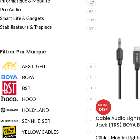
Informatique & Mobilité
417
Pro Audio
97
Smart Life & Gadgets
102
Stabilisateurs & Trépieds
37
Filtrer Par Marque
AFX LIGHT
6
BOYA
1
BST
3
HOCO
2
NON -
DISP
HOLLYLAND
1
Cable Audio Light
SENNHEISER
1
Jack (TRS) BOYA B
YELLOW CABLES
1
Câbles Mobile (Light