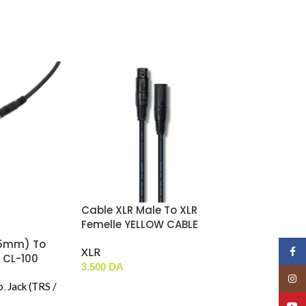
Cable XLR Male To XLR
Femelle YELLOW CABLE
CORDON (3m)
.5mm) To
Face
XLR
 CL-100
3.500
DA
Insta
o
,
Jack (TRS /
YouT