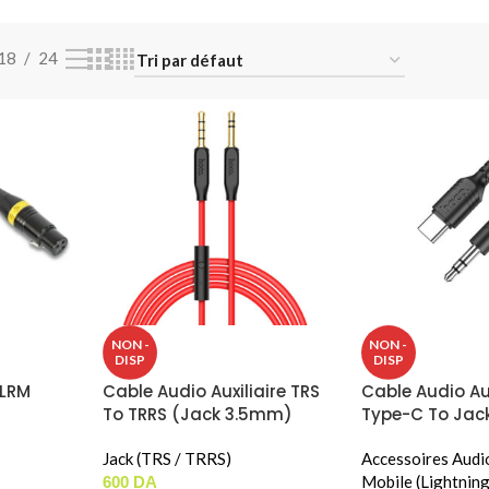
18
24
NON -
NON -
DISP
DISP
XLRM
Cable Audio Auxiliaire TRS
Cable Audio Aux
To TRRS (Jack 3.5mm)
Type-C To Jac
HOCO UPA12
TRS ) HOCO UP
Jack (TRS / TRRS)
Accessoires Audi
Mobile (Lightning
600
DA