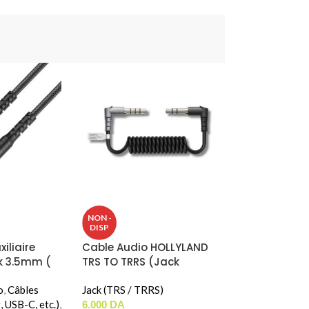
NON -
DISP
iliaire
Cable Audio HOLLYLAND
k 3.5mm (
TRS TO TRRS (Jack
A17
3.5mm)
o
,
Câbles
Jack (TRS / TRRS)
, USB-C, etc.)
,
6.000
DA