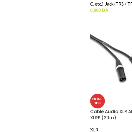
C, etc.)
,
Jack (TRS / T
6.000
DA
NON -
DISP
Cable Audio XLR A
XLRF (20m)
XLR