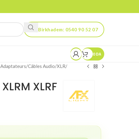
Birkhadem: 0540 90 52 07
Kouba: 0560 90 52 03
0
DA
 Adaptateurs
/
Câbles Audio
/
XLR
/
 XLRM XLRF