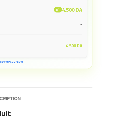
4.500
DA
x1
-
4.500
DA
d By WPCODFLOW
CRIPTION
uit: