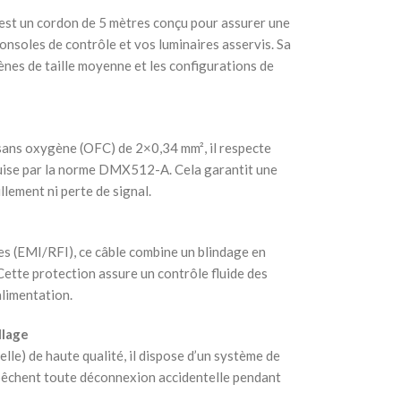
t un cordon de 5 mètres conçu pour assurer une
consoles de contrôle et vos luminaires asservis. Sa
ènes de taille moyenne et les configurations de
sans oxygène (OFC) de 2×0,34 mm², il respecte
uise par la norme DMX512-A. Cela garantit une
llement ni perte de signal.
es (EMI/RFI), ce câble combine un blindage en
 Cette protection assure un contrôle fluide des
alimentation.
llage
lle) de haute qualité, il dispose d’un système de
pêchent toute déconnexion accidentelle pendant