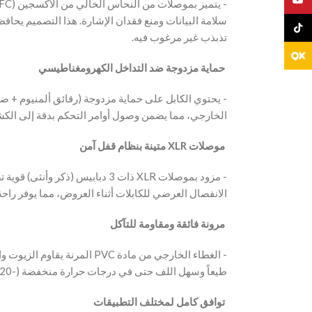
سلامة البيانات ومنع فقدان الإشارة. هذا التصميم يحاف
TikTo
تذبذب غير مرغوب فيه.
‫ حماية مزدوجة ضد التداخل الكهرومغناطيسي
‫- يحتوي الكابل على حماية مزدوجة (رقائق ألمنيوم + 
الخارجي، مما يضمن وصول أوامر التحكم بدقة إلى ال.
‫ موصلات XLR متينة بنظام قفل آمن
‫- مزود بموصلات XLR ذات 3 دبابيس (ذك
الانفصال العرضي للكابلات أثناء العروض، مما يوفر راح.
‫ مرونة فائقة ومقاومة للتآكل
‫- الغطاء الخارجي من مادة PVC ا
طيعاً وسهل اللف حتى في درجات حرارة منخفضة (-20 درجة مئوية)، مما يسهل عملية التركيب والفك.
‫ توافق كامل لمختلف التطبيقات