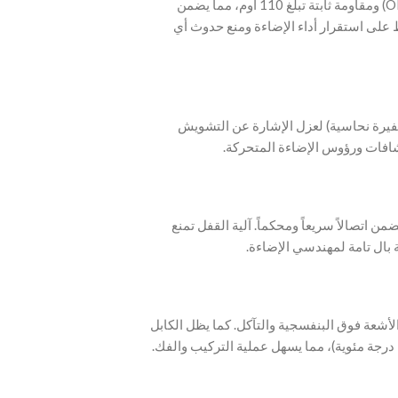
‫- يتميز بموصلات من النحاس الخالي من الأكسجين (OFC) ومقاومة ثابتة تبلغ 110 أوم، مما يضمن
ظ على استقرار أداء الإضاءة ومنع حدوث أي
ضفيرة نحاسية) لعزل الإشارة عن التشويش
كشافات ورؤوس الإضاءة المتحركة
ر وأنثى) قوية تضمن اتصالاً سريعاً ومحكماً. آلية القفل تمنع
ة بال تامة لمهندسي الإضاءة
لمرنة يقاوم الزيوت والأشعة فوق البنفسجية والتآكل. كما يظل الكابل