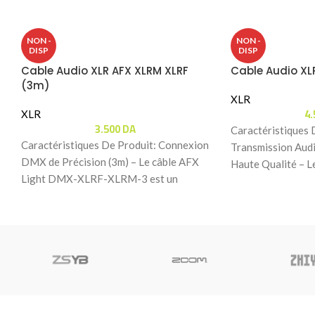
NON -
NON -
DISP
DISP
Cable Audio XLR AFX XLRM XLRF
Cable Audio XL
(3m)
XLR
4
XLR
3.500
DA
Caractéristiques 
Caractéristiques De Produit: Connexion
Transmission Aud
DMX de Précision (3m) – Le câble AFX
Haute Qualité –
Light DMX-XLRF-XLRM-3 est un
XLRM-3 est un câ
cordon de 3 mètres
de 3