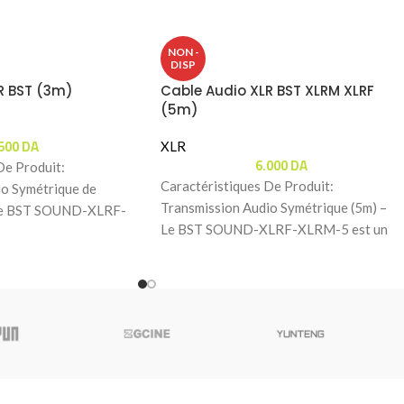
NON -
DISP
R BST (3m)
Cable Audio XLR BST XLRM XLRF
(5m)
.500
DA
XLR
6.000
DA
De Produit:
Caractéristiques De Produit:
io Symétrique de
Transmission Audio Symétrique (5m) –
 Le BST SOUND-XLRF-
Le BST SOUND-XLRF-XLRM-5 est un
ble audio symétrique
câble audio professionnel de 5 mètres
conçu