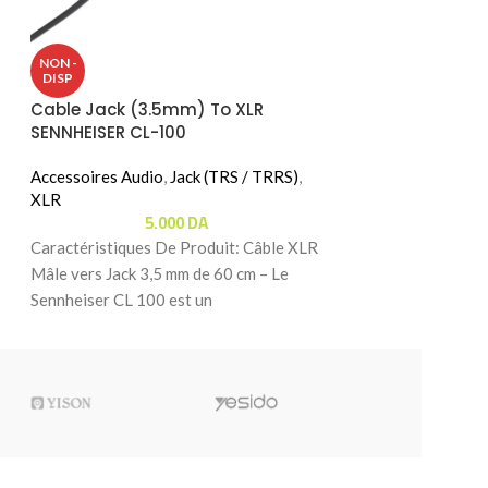
Cable XLR Male 
NON -
YELLOW CABLE 
DISP
Cable Jack (3.5mm) To XLR
XLR
SENNHEISER CL-100
3.
Caractéristiques 
Accessoires Audio
,
Jack (TRS / TRRS)
,
Studio Profession
XLR
5.000
DA
studio profession
Caractéristiques De Produit: Câble XLR
bruit ni craqueme
Mâle vers Jack 3,5 mm de 60 cm – Le
Sennheiser CL 100 est un