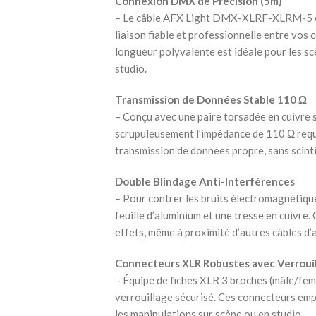
Connexion DMX de Précision (5m)
– Le câble AFX Light DMX-XLRF-XLRM-5 es
liaison fiable et professionnelle entre vos 
longueur polyvalente est idéale pour les sc
studio.
Transmission de Données Stable 110 Ω
– Conçu avec une paire torsadée en cuivre 
scrupuleusement l’impédance de 110 Ω req
transmission de données propre, sans scinti
Double Blindage Anti-Interférences
– Pour contrer les bruits électromagnétiqu
feuille d’aluminium et une tresse en cuivre.
effets, même à proximité d’autres câbles d’
Connecteurs XLR Robustes avec Verroui
– Équipé de fiches XLR 3 broches (mâle/feme
verrouillage sécurisé. Ces connecteurs em
les manipulations sur scène ou en studio.