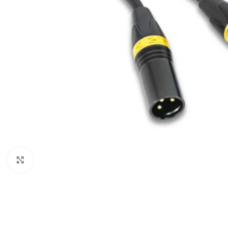
Câbles Video
Click to enlarge