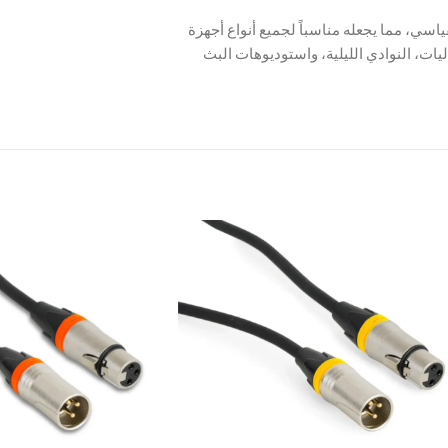
فق هذا الكابل تماماً مع بروتوكول DMX512-A القياسي، مما يجعله مناسباً لجميع أنواع أجهزة
يات، النوادي الليلية، واستوديوهات البث