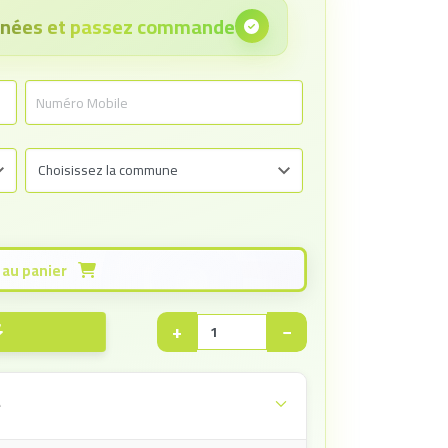
onnées et passez commande
Ajouter au panier
+
−
e