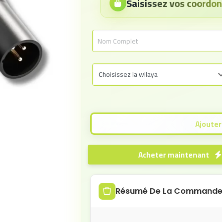
Saisissez vos coord
Acheter maintenant
Résumé De La Command