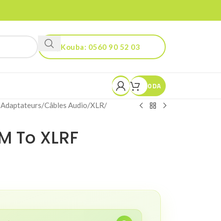
Birkhadem: 0540 90 52 07
Kouba: 0560 90 52 03
0
DA
 Adaptateurs
/
Câbles Audio
/
XLR
/
M To XLRF