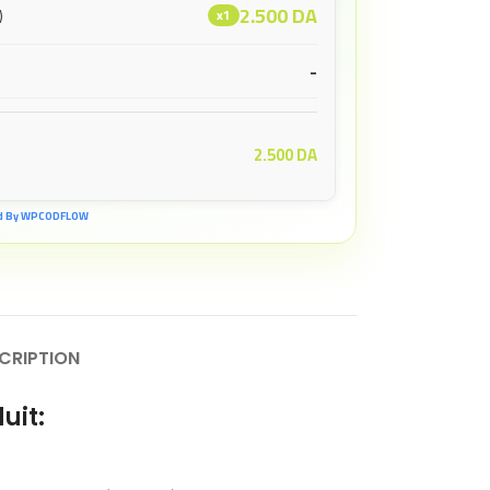
2.500
DA
)
x1
-
2.500
DA
d By WPCODFLOW
CRIPTION
uit: