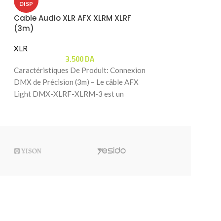
DISP
DISP
Cable Audio XLR AFX XLRM XLRF
Cable Jack (3.
(3m)
SENNHEISER CL-
XLR
Accessoires Audio
3.500
DA
XLR
5.
Caractéristiques De Produit: Connexion
Caractéristiques 
DMX de Précision (3m) – Le câble AFX
Mâle vers Jack 3,5
Light DMX-XLRF-XLRM-3 est un
Sennheiser CL 100
cordon de 3 mètres