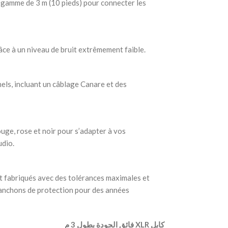
gamme de 3 m (10 pieds) pour connecter les
râce à un niveau de bruit extrêmement faible.
els, incluant un câblage Canare et des
ouge, rose et noir pour s’adapter à vos
udio.
t fabriqués avec des tolérances maximales et
anchons de protection pour des années
‫ كابل XLR فائق الجودة بطول 3 م