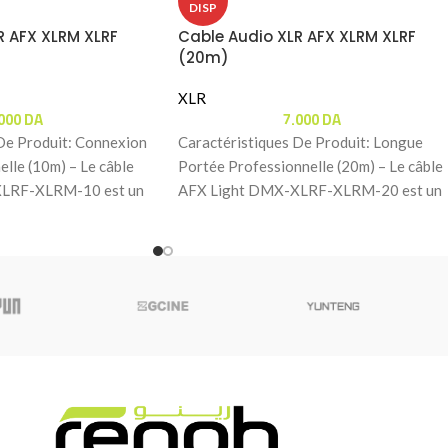
DISP
R AFX XLRM XLRF
Cable Audio XLR AFX XLRM XLRF
(20m)
XLR
.000
DA
7.000
DA
De Produit: Connexion
Caractéristiques De Produit: Longue
le (10m) – Le câble
Portée Professionnelle (20m) – Le câble
LRF-XLRM-10 est un
AFX Light DMX-XLRF-XLRM-20 est un
 de 10 mètres
cordon de 20 mètres conçu