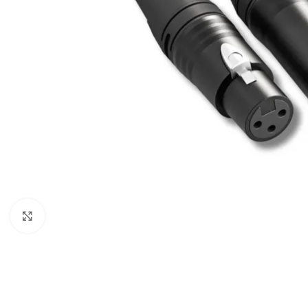
Câbles Video
Click to enlarge