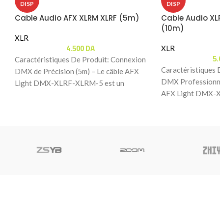
DISP
DISP
Cable Audio AFX XLRM XLRF (5m)
Cable Audio XL
(10m)
XLR
4.500
DA
XLR
5
Caractéristiques De Produit: Connexion
Caractéristiques 
DMX de Précision (5m) – Le câble AFX
DMX Professionnel
Light DMX-XLRF-XLRM-5 est un
AFX Light DMX-X
cordon de 5 mètres
cordon DMX512-A