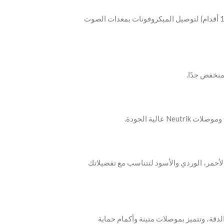
‫- كابل RØDE XLR-3 هو كابل XLR متميز بطول 3 م (10 أقدام) لتوصيل الميكروفونات بمعدات الصوت
نخفض جدًا.
 الأحمر، الوردي والأسود لتتناسب مع تفضيلاتك
عة بأقصى درجات الدقة، وتتميز بموصلات متينة وأكمام حماية