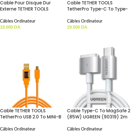
Cable Pour Disque Dur
Cable TETHER TOOLS
Externe TETHER TOOLS
TetherPro Type-C To Type-
TetherPro USB 3.0 To Micro-B
C (4.6m)
3.0 (4.6m)
Câbles Ordinateur
Câbles Ordinateur
19.000
DA
19.500
DA
AJOUTER AU PANIER
AJOUTER AU PANIER
Cable TETHER TOOLS
Cable Type-C To MagSafe 2
TetherPro USB 2.0 To MINI-B
(85W) UGREEN (90319) 2m
(5 Pin) (4.6m)
Câbles Ordinateur
Câbles Ordinateur